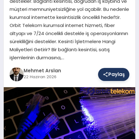
destekler. Bağlantı kesintisi, doğrudan iş kaybına ve
müşteri memnuniyetsizliğine yol açabilir. Bu nedenle
kurumsal internette kesintisizlik öncelikli hedeftir.
SAĞLIK
Orbit Telekom kurumsal internet hizmeti, fiber
altyapı ve 7/24 öncelikli destekle iş operasyonlarının
sürekliliğini destekler. Kesinti İşletmelere Hangi
EĞITIM
Maliyetleri Getirir? Bir bağlantı kesintisi, satış
işlemlerinin durmasına,…
DÜNYA
Mehmet Arslan
Paylaş
22 Haziran 2026
YAŞAM