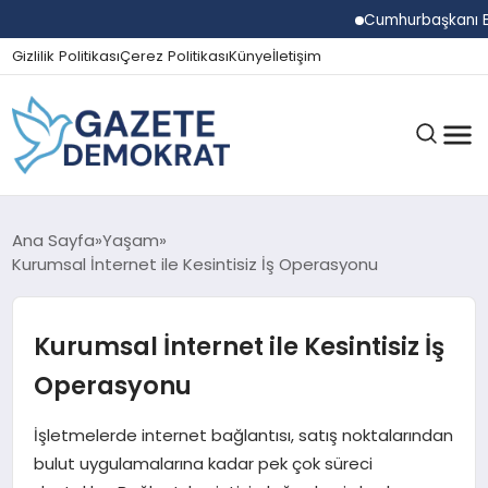
Cumhurbaşkanı Erdoğan 
Gizlilik Politikası
Çerez Politikası
Künye
İletişim
GÜNDEM
Ana Sayfa
Yaşam
Kurumsal İnternet ile Kesintisiz İş Operasyonu
EKONOMI
Kurumsal İnternet ile Kesintisiz İş
Operasyonu
SPOR
İşletmelerde internet bağlantısı, satış noktalarından
bulut uygulamalarına kadar pek çok süreci
MAGAZIN