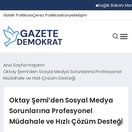
Sağlık Bakanı Memişoğ
Gizlilik Politikası
Çerez Politikası
Künye
İletişim
GÜNDEM
Ana Sayfa
Yaşam
Oktay Şemi’den Sosyal Medya Sorunlarına Profesyonel
Müdahale ve Hızlı Çözüm Desteği
EKONOMI
Oktay Şemi’den Sosyal Medya
SPOR
Sorunlarına Profesyonel
Müdahale ve Hızlı Çözüm Desteği
MAGAZIN