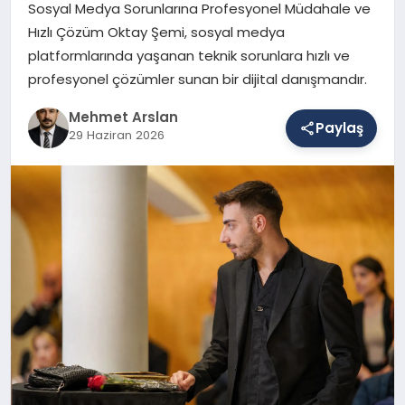
Sosyal Medya Sorunlarına Profesyonel Müdahale ve
Hızlı Çözüm Oktay Şemi, sosyal medya
platformlarında yaşanan teknik sorunlara hızlı ve
SAĞLIK
profesyonel çözümler sunan bir dijital danışmandır.
Mehmet Arslan
EĞITIM
Paylaş
29 Haziran 2026
DÜNYA
YAŞAM