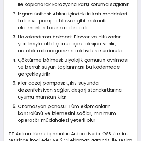
ile kaplanarak korozyona karşı koruma sağlanır
Izgara ünitesi: Atıksu içindeki iri katı maddeleri
tutar ve pompa, blower gibi mekanik
ekipmanları koruma altına alır
Havalandırma bölmesi: Blower ve difüzörler
yardımıyla aktif çamur içine oksijen verilir,
aerobik mikroorganizma aktivitesi sürdürülür
Çöktürme bölmesi: Biyolojik çamurun ayrılması
ve berrak suyun toplanması bu kademede
gerçekleştirilir
Klor dozaj pompası: Çıkış suyunda
dezenfeksiyon sağlar, deşarj standartlarına
uyumu mümkün kılar
Otomasyon panosu: Tüm ekipmanların
kontrolünü ve izlemesini sağlar, minimum
operatör müdahalesi yeterli olur
TT Arıtma tüm ekipmanları Ankara İvedik OSB üretim
tesisinde imal eder ve 2 yıl ekipman garantisi ile teslim