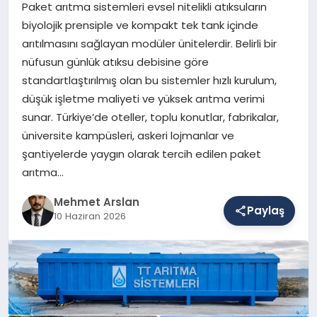
Paket arıtma sistemleri evsel nitelikli atıksuların
biyolojik prensiple ve kompakt tek tank içinde
arıtılmasını sağlayan modüler ünitelerdir. Belirli bir
SAĞLIK
nüfusun günlük atıksu debisine göre
standartlaştırılmış olan bu sistemler hızlı kurulum,
düşük işletme maliyeti ve yüksek arıtma verimi
EĞITIM
sunar. Türkiye’de oteller, toplu konutlar, fabrikalar,
üniversite kampüsleri, askeri lojmanlar ve
DÜNYA
şantiyelerde yaygın olarak tercih edilen paket
arıtma…
Mehmet Arslan
YAŞAM
Paylaş
10 Haziran 2026