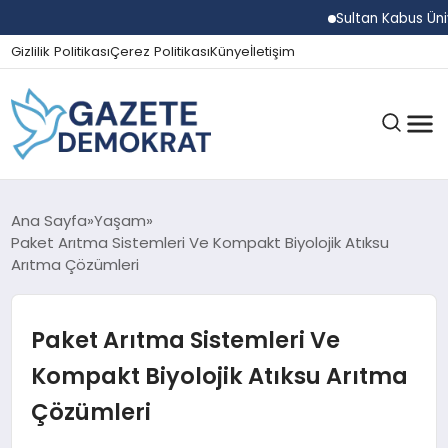
Sultan Kabus Üniversitesi
Gizlilik Politikası
Çerez Politikası
Künye
İletişim
GÜNDEM
Ana Sayfa
Yaşam
Paket Arıtma Sistemleri Ve Kompakt Biyolojik Atıksu
Arıtma Çözümleri
EKONOMI
Paket Arıtma Sistemleri Ve
SPOR
Kompakt Biyolojik Atıksu Arıtma
Çözümleri
MAGAZIN