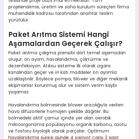
tesisinde proje bazlı imal etmektedir. Tüm
projelendirme, üretim ve saha kurulum süreçleri firma
mühendislik kadrosu tarafından anahtar teslim
yürütülür.
Paket Arıtma Sistemi Hangi
Aşamalardan Geçerek Çalışır?
Paket arıtma çalışma prensibi dört temel aşamadan
oluşur: ön ayrım, havalandırma, çöktürme ve
dezenfeksiyon. Atıksu sisteme ilk olarak ızgara
kanalından geçer ve iri katı maddeler ön ayrımla
uzaklaştırılır. Böylece pompa, blower ve diğer mekanik
ekipmanlar korunmuş olur ve sistem verim kaybı
yaşamaz.
Havalandırma bölmesinde blower aracılığıyla verilen
hava difüzörlerle homojen şekilde dağıtılır. Bu
bölmedeki aktif çamur içinde yer alan aerobik
mikroorganizma popülasyonu organik karbonu, azotu
ve fosforu biyolojik olarak parçalar. Optimum
havalandırma süresi günde 4 periyot çarpı 2 saat