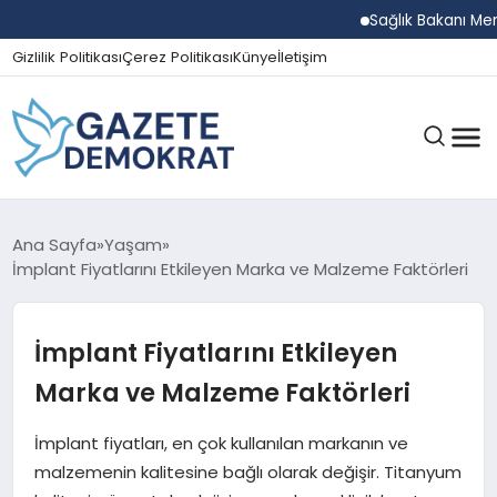
Sağlık Bakanı Memişoğlu
Gizlilik Politikası
Çerez Politikası
Künye
İletişim
GÜNDEM
Ana Sayfa
Yaşam
İmplant Fiyatlarını Etkileyen Marka ve Malzeme Faktörleri
EKONOMI
İmplant Fiyatlarını Etkileyen
Marka ve Malzeme Faktörleri
SPOR
İmplant fiyatları, en çok kullanılan markanın ve
malzemenin kalitesine bağlı olarak değişir. Titanyum
MAGAZIN