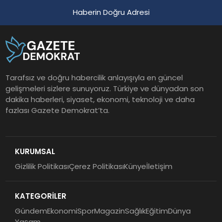
Haberin Doğru Adresi
Tarafsız ve doğru habercilik anlayışıyla en güncel
gelişmeleri sizlere sunuyoruz. Türkiye ve dünyadan son
dakika haberleri, siyaset, ekonomi, teknoloji ve daha
fazlası Gazete Demokrat’ta.
KURUMSAL
Gizlilik Politikası
Çerez Politikası
Künye
İletişim
KATEGORİLER
Gündem
Ekonomi
Spor
Magazin
Sağlık
Eğitim
Dünya
Yaşam