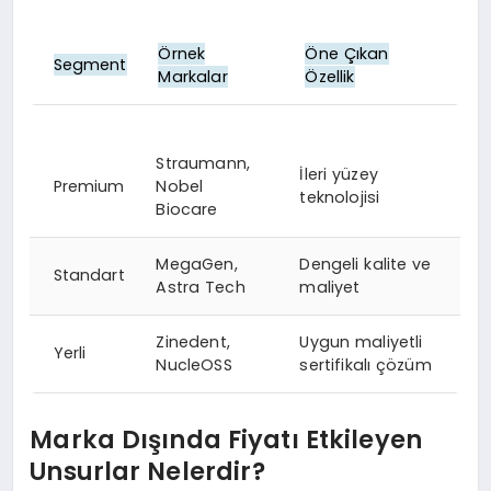
Örnek
Öne Çıkan
Segment
Markalar
Özellik
Straumann,
İleri yüzey
Premium
Nobel
teknolojisi
Biocare
MegaGen,
Dengeli kalite ve
Standart
Astra Tech
maliyet
Zinedent,
Uygun maliyetli
Yerli
NucleOSS
sertifikalı çözüm
Marka Dışında Fiyatı Etkileyen
Unsurlar Nelerdir?