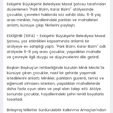
Eskişehir Büyükşehir Belediyesi Masal Şatosu tarafından
düzenlenen "Park Bizim, Karar Bizim" atölyesinde
çocuklar, çevreleri hakkında söz sahibi oldu. 6-8 yaş
arası minikler, hayallerindeki parkları ve mahalleleri
anlattı, kürsüye çıkıp fikirlerini paylaştı.
ESKİŞEHİR (İGFA) – Eskişehir Büyükşehir Belediyesi Masal
Şatosu, yaz etkinlikleri kapsamında anlamlı bir
atölyeye ev sahipliği yaptı. "Park Bizim, Karar Bizim" adlı
atölyede 6-8 yaş arası çocuklar, yaşadıkları mahalle
ve çevreyle ilgili duygu ve düşüncelerini dile getirdi.
Başkan Baykuş'un rehberliğinde kurulan Minik Meclis'te
kürsüye çıkan çocuklar, nasıl bir şehirde yaşamak
istediklerini anlattı. Minikler, parkların güvenli, temiz ve
eğlenceli olmasını isterken, yaşadıkları mahallelerde
daha fazla oyun alanı ve yeşil alan talep etti. Atölye
sonunda çocuklar, hayallerindeki şehri renkli boyalarla
tasarladı.
Birleşmiş Milletler Sürdürülebilir Kalkınma Amaçları'ndan