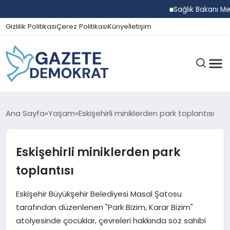
Sağlık Bakanı Memişo
Gizlilik Politikası
Çerez Politikası
Künye
İletişim
GÜNDEM
Ana Sayfa
Yaşam
Eskişehirli miniklerden park toplantısı
Eskişehirli miniklerden park
EKONOMI
toplantısı
SPOR
Eskişehir Büyükşehir Belediyesi Masal Şatosu
tarafından düzenlenen "Park Bizim, Karar Bizim"
atölyesinde çocuklar, çevreleri hakkında söz sahibi
MAGAZIN