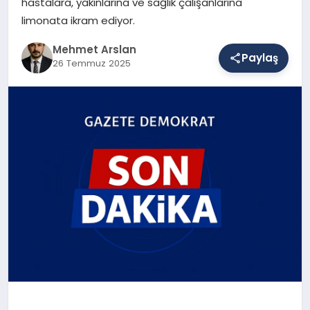
hastalara, yakınlarına ve sağlık çalışanlarına
limonata ikram ediyor.
SAĞLIK
Mehmet Arslan
Paylaş
26 Temmuz 2025
EĞITIM
DÜNYA
YAŞAM