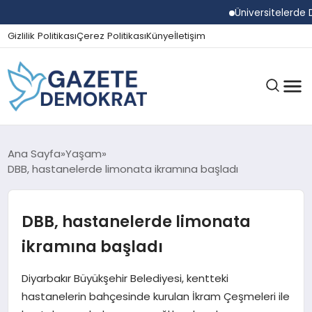
Üniversitelerde Dum
Gizlilik Politikası
Çerez Politikası
Künye
İletişim
GÜNDEM
Ana Sayfa
Yaşam
DBB, hastanelerde limonata ikramına başladı
EKONOMI
DBB, hastanelerde limonata
ikramına başladı
SPOR
Diyarbakır Büyükşehir Belediyesi, kentteki
hastanelerin bahçesinde kurulan İkram Çeşmeleri ile
MAGAZIN