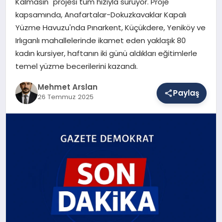
Kalmasın" projesi tüm hızıyla sürüyor. Proje
kapsamında, Anafartalar-Dokuzkavaklar Kapalı
Yüzme Havuzu'nda Pınarkent, Küçükdere, Yeniköy ve
SAĞLIK
Irlıganlı mahallelerinde ikamet eden yaklaşık 80
kadın kursiyer, haftanın iki günü aldıkları eğitimlerle
temel yüzme becerilerini kazandı.
EĞITIM
Mehmet Arslan
Paylaş
26 Temmuz 2025
DÜNYA
YAŞAM