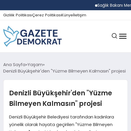
Sağlık Bakanı Memişoğl
Gizlilik Politikası
Çerez Politikası
Künye
İletişim
GÜNDEM
Ana Sayfa
Yaşam
Denizli Büyükşehir'den "Yüzme Bilmeyen Kalmasın" projesi
EKONOMI
Denizli Büyükşehir'den "Yüzme
Bilmeyen Kalmasın" projesi
SPOR
Denizli Büyükşehir Belediyesi tarafından kadınlara
yönelik olarak hayata geçirilen "Yüzme Bilmeyen
MAGAZIN