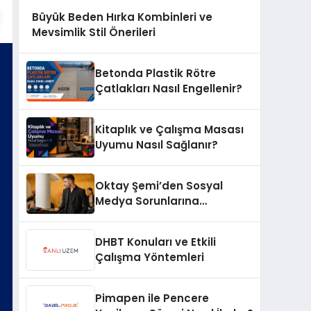
Büyük Beden Hırka Kombinleri ve
Mevsimlik Stil Önerileri
Betonda Plastik Rötre
Çatlakları Nasıl Engellenir?
Kitaplık ve Çalışma Masası
Uyumu Nasıl Sağlanır?
Oktay Şemi’den Sosyal
Medya Sorunlarına
Profesyonel Müdahale ve
Hızlı Çözüm Desteği
DHBT Konuları ve Etkili
Çalışma Yöntemleri
Pimapen ile Pencere