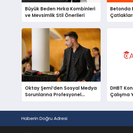
Büyük Beden Hırka Kombinleri
Betonda P
ve Mevsimlik Stil Önerileri
Çatlakları
Oktay Şemi’den Sosyal Medya
DHBT Konul
Sorunlarına Profesyonel
Çalışma 
Müdahale ve Hızlı Çözüm
Desteği
Haberin Doğru Adresi