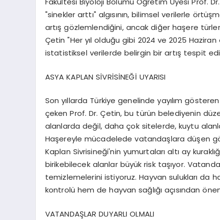
Fakültesi Biyoloji Bölümü Öğretim Üyesi Prof.
"sinekler arttı" algısının, bilimsel verilerle örtüş
artış gözlemlendiğini, ancak diğer haşere türleri
Çetin "Her yıl olduğu gibi 2024 ve 2025 Haziran ay
istatistiksel verilerde belirgin bir artış tespit e
ASYA KAPLAN SİVRİSİNEĞİ UYARISI
Son yıllarda Türkiye genelinde yayılım gösteren i
çeken Prof. Dr. Çetin, bu türün belediyenin düzen
alanlarda değil, daha çok sitelerde, kuytu alanl
Haşereyle mücadelede vatandaşlara düşen gör
Kaplan Sivrisineği'nin yumurtaları altı ay kuraklığ
birikebilecek alanlar büyük risk taşıyor. Vatand
temizlemelerini istiyoruz. Hayvan sulukları da h
kontrolü hem de hayvan sağlığı açısından önem
VATANDAŞLAR DUYARLI OLMALI