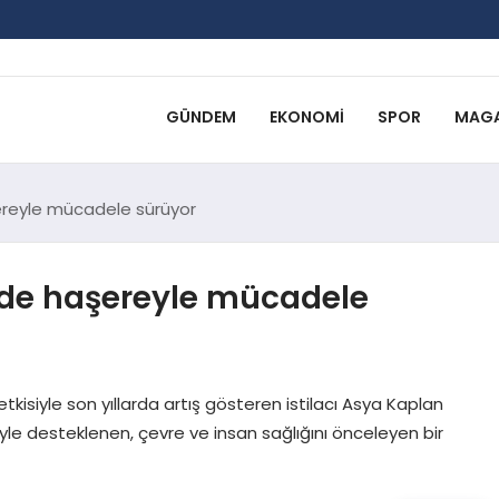
GÜNDEM
EKONOMI
SPOR
MAGA
şereyle mücadele sürüyor
inde haşereyle mücadele
 etkisiyle son yıllarda artış gösteren istilacı Asya Kaplan
iyle desteklenen, çevre ve insan sağlığını önceleyen bir