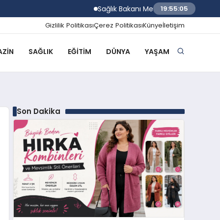
Sağlık Bakanı Memişoğlu Trabzon Şehir Hast
19:55:06
Gizlilik Politikası
Çerez Politikası
Künye
İletişim
ZIN
SAĞLIK
EĞITIM
DÜNYA
YAŞAM
Son Dakika