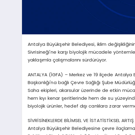
Antalya Büyükşehir Belediyesi, iklim değişikliğini
Sivrisineği'ne karşı biyolojik mücadele yöntemle
yaklaşımla çalışmalarını sürdürüyor.
ANTALYA (İGFA) – Merkez ve 19 ilçede Antalya 
Başkanlığı'na bağlı Çevre Sağlığı Şube Müdürlüğü
Saha ekipleri, akarsular üzerinde de etkin müca
hem kıyı kenar şeritlerinde hem de su yüzeyinde l
biyolojik ürünler, hedef dışı canlılara zarar v
SİVRİSİNEKLERDE BİLİMSEL VE İSTATİSTİKSEL ARTI
Antalya Büyükşehir Belediyesine çevre ilaçlam