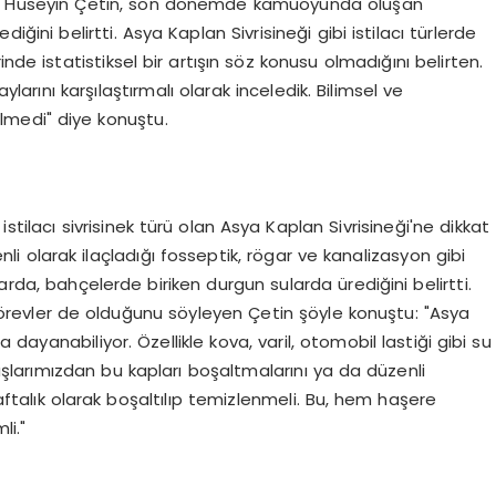
 Dr. Hüseyin Çetin, son dönemde kamuoyunda oluşan
mediğini belirtti. Asya Kaplan Sivrisineği gibi istilacı türlerde
nde istatistiksel bir artışın söz konusu olmadığını belirten.
larını karşılaştırmalı olarak inceledik. Bilimsel ve
dilmedi" diye konuştu.
stilacı sivrisinek türü olan Asya Kaplan Sivrisineği'ne dikkat
li olarak ilaçladığı fosseptik, rögar ve kanalizasyon gibi
arda, bahçelerde biriken durgun sularda ürediğini belirtti.
evler de olduğunu söyleyen Çetin şöyle konuştu: "Asya
a dayanabiliyor. Özellikle kova, varil, otomobil lastiği gibi su
aşlarımızdan bu kapları boşaltmalarını ya da düzenli
aftalık olarak boşaltılıp temizlenmeli. Bu, hem haşere
li."