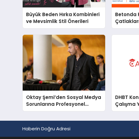
Büyük Beden Hırka Kombinleri
Betonda P
ve Mevsimlik Stil Önerileri
Çatlakları
Oktay Şemi’den Sosyal Medya
DHBT Konul
Sorunlarına Profesyonel
Çalışma 
Müdahale ve Hızlı Çözüm
Desteği
Haberin Doğru Adresi