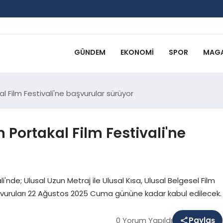
GÜNDEM
EKONOMI
SPOR
MAGA
al Film Festivali'ne başvurular sürüyor
n Portakal Film Festivali'ne
li'nde; Ulusal Uzun Metraj ile Ulusal Kısa, Ulusal Belgesel Film
aşvuruları 22 Ağustos 2025 Cuma gününe kadar kabul edilecek.
0 Yorum Yapıldı
Paylaş