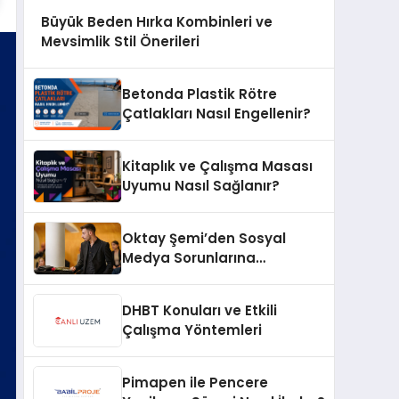
Büyük Beden Hırka Kombinleri ve
Mevsimlik Stil Önerileri
Betonda Plastik Rötre
Çatlakları Nasıl Engellenir?
Kitaplık ve Çalışma Masası
Uyumu Nasıl Sağlanır?
Oktay Şemi’den Sosyal
Medya Sorunlarına
Profesyonel Müdahale ve
Hızlı Çözüm Desteği
DHBT Konuları ve Etkili
Çalışma Yöntemleri
Pimapen ile Pencere