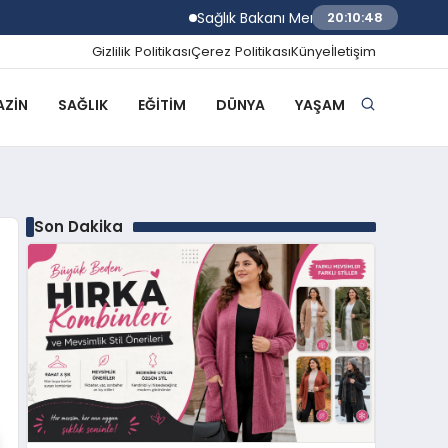
Sağlık Bakanı Memişoğlu İzmir Biyotıp ve
20:10:49
Gizlilik Politikası
Çerez Politikası
Künye
İletişim
ZIN
SAĞLIK
EĞITIM
DÜNYA
YAŞAM
Son Dakika