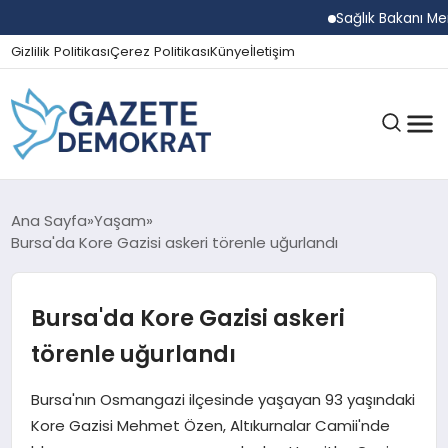
Sağlık Bakanı Memişo
Gizlilik Politikası
Çerez Politikası
Künye
İletişim
GÜNDEM
Ana Sayfa
Yaşam
Bursa'da Kore Gazisi askeri törenle uğurlandı
EKONOMI
Bursa'da Kore Gazisi askeri
törenle uğurlandı
SPOR
Bursa'nın Osmangazi ilçesinde yaşayan 93 yaşındaki
Kore Gazisi Mehmet Özen, Altıkurnalar Camii'nde
MAGAZIN