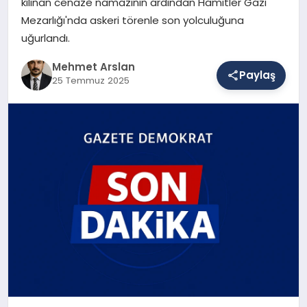
kılınan cenaze namazının ardından Hamitler Gazi
Mezarlığı'nda askeri törenle son yolculuğuna
uğurlandı.
SAĞLIK
Mehmet Arslan
Paylaş
25 Temmuz 2025
EĞITIM
DÜNYA
YAŞAM