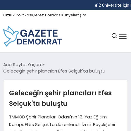
12 Üniversite İçin Rekt
Gizlilik Politikası
Çerez Politikası
Künye
İletişim
GÜNDEM
Ana Sayfa
Yaşam
Geleceğin şehir plancıları Efes Selçuk'ta buluştu
EKONOMI
Geleceğin şehir plancıları Efes
Selçuk'ta buluştu
SPOR
TMMOB Şehir Plancıları Odası'nın 13. Yaz Eğitim
Kampı, Efes Selçuk'ta düzenlendi. İzmir Büyükşehir
MAGAZIN