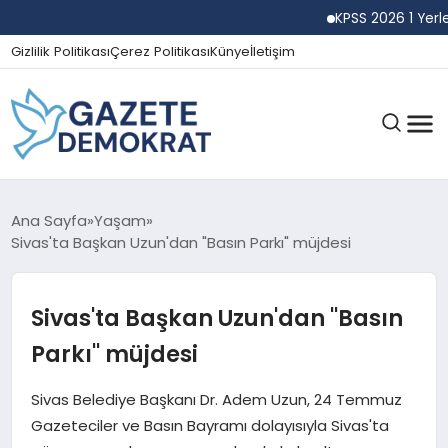
KPSS 2026 1 Yerleştir
Gizlilik Politikası
Çerez Politikası
Künye
İletişim
GÜNDEM
Ana Sayfa
Yaşam
Sivas'ta Başkan Uzun'dan "Basın Parkı" müjdesi
EKONOMI
Sivas'ta Başkan Uzun'dan "Basın
Parkı" müjdesi
SPOR
Sivas Belediye Başkanı Dr. Adem Uzun, 24 Temmuz
Gazeteciler ve Basın Bayramı dolayısıyla Sivas'ta
MAGAZIN