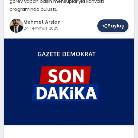
görev yapan basın mensuplarıyla kahvaltı
programında buluştu.
SAĞLIK
Mehmet Arslan
Paylaş
24 Temmuz 2025
EĞITIM
DÜNYA
YAŞAM