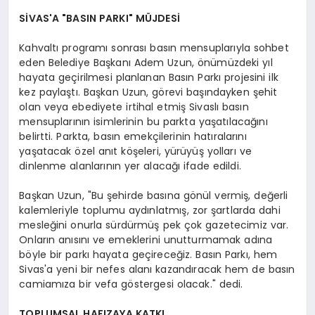
SİVAS'A "BASIN PARKI" MÜJDESİ
Kahvaltı programı sonrası basın mensuplarıyla sohbet
eden Belediye Başkanı Adem Uzun, önümüzdeki yıl
hayata geçirilmesi planlanan Basın Parkı projesini ilk
kez paylaştı. Başkan Uzun, görevi başındayken şehit
olan veya ebediyete irtihal etmiş Sivaslı basın
mensuplarının isimlerinin bu parkta yaşatılacağını
belirtti. Parkta, basın emekçilerinin hatıralarını
yaşatacak özel anıt köşeleri, yürüyüş yolları ve
dinlenme alanlarının yer alacağı ifade edildi.
Başkan Uzun, "Bu şehirde basına gönül vermiş, değerli
kalemleriyle toplumu aydınlatmış, zor şartlarda dahi
mesleğini onurla sürdürmüş pek çok gazetecimiz var.
Onların anısını ve emeklerini unutturmamak adına
böyle bir parkı hayata geçireceğiz. Basın Parkı, hem
Sivas'a yeni bir nefes alanı kazandıracak hem de basın
camiamıza bir vefa göstergesi olacak." dedi.
TOPLUMSAL HAFIZAYA KATKI