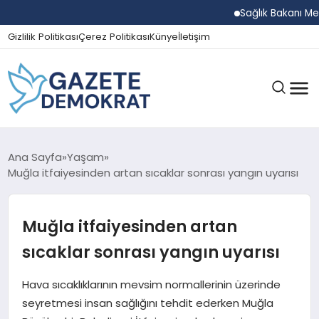
Sağlık Bakanı Memişoğ
Gizlilik Politikası
Çerez Politikası
Künye
İletişim
GÜNDEM
Ana Sayfa
Yaşam
Muğla itfaiyesinden artan sıcaklar sonrası yangın uyarısı
EKONOMI
Muğla itfaiyesinden artan
sıcaklar sonrası yangın uyarısı
SPOR
Hava sıcaklıklarının mevsim normallerinin üzerinde
seyretmesi insan sağlığını tehdit ederken Muğla
MAGAZIN