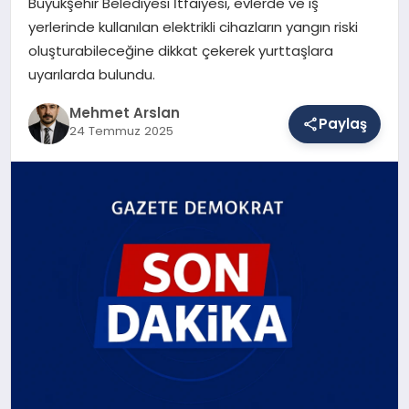
Büyükşehir Belediyesi İtfaiyesi, evlerde ve iş
yerlerinde kullanılan elektrikli cihazların yangın riski
oluşturabileceğine dikkat çekerek yurttaşlara
SAĞLIK
uyarılarda bulundu.
Mehmet Arslan
Paylaş
EĞITIM
24 Temmuz 2025
DÜNYA
YAŞAM