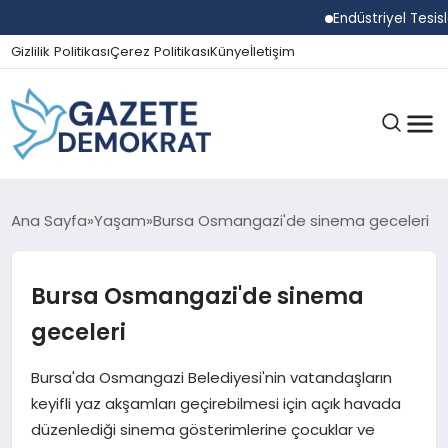
Endüstriyel Tesislerde
Gizlilik Politikası
Çerez Politikası
Künye
İletişim
GÜNDEM
Ana Sayfa
Yaşam
Bursa Osmangazi'de sinema geceleri
Bursa Osmangazi'de sinema
EKONOMI
geceleri
SPOR
Bursa'da Osmangazi Belediyesi'nin vatandaşların
keyifli yaz akşamları geçirebilmesi için açık havada
düzenlediği sinema gösterimlerine çocuklar ve
MAGAZIN