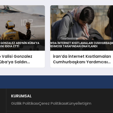
Uçuracağız
o Valisi Gonzalez
İran’da İnternet Kısıtlamaları
üba’ya Saldırı
Cumhurbaşkanı Yardımcısı
nı İddia Etti
Tarafından Onaylandı
KURUMSAL
Gizlilik Politikası
Çerez Politikası
Künye
İletişim