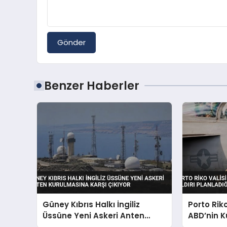
Gönder
Benzer Haberler
Güney Kıbrıs Halkı İngiliz
Porto Rik
Üssüne Yeni Askeri Anten
ABD’nin K
Kurulmasına Karşı Çıkıyor
Planladığı