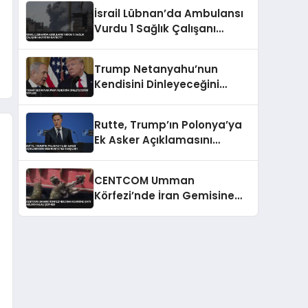
Konusunda Geri Adım Yok
İsrail Lübnan’da Ambulansı
Vurdu 1 Sağlık Çalışanı
Hayatını Kaybetti
Trump Netanyahu’nun
Kendisini Dinleyeceğini
Söyledi
Rutte, Trump’ın Polonya’ya
Ek Asker Açıklamasını
Memnuniyetle Karşıladı
CENTCOM Umman
Körfezi’nde İran Gemisine
Çıktı Abluka İhlali Şüphesi