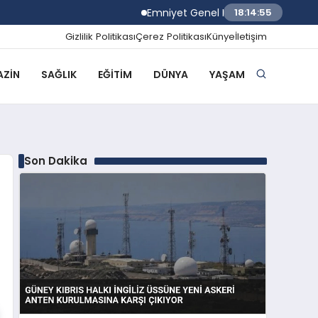
Emniyet Genel Müdürü Mahmut Demirtaş 2
18:14:56
Gizlilik Politikası
Çerez Politikası
Künye
İletişim
ZIN
SAĞLIK
EĞITIM
DÜNYA
YAŞAM
Son Dakika