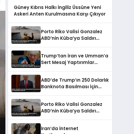
Güney Kıbrıs Halkı İngiliz Üssüne Yeni
Askeri Anten Kurulmasına Karşı Çıkıyor
Porto Riko Valisi Gonzalez
ABD’nin Küba’ya Saldırı
Planladığını İddia Etti
Trump’tan İran ve Umman’a
Sert Mesaj Yaptırımlar
Hafiflemeyecek Umman’ı
Uçuracağız
ABD’de Trump’ın 250 Dolarlık
Banknota Basılması İçin
Girişimler Sürüyor
Porto Riko Valisi Gonzalez
ABD’nin Küba’ya Saldırı
Planladığını İddia Etti
İran’da İnternet