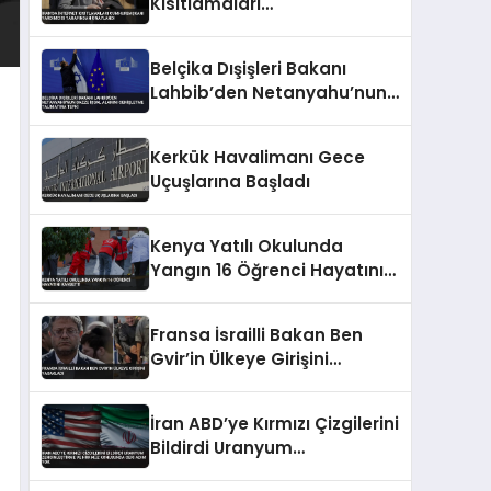
Kısıtlamaları
Cumhurbaşkanı Yardımcısı
Tarafından Onaylandı
Belçika Dışişleri Bakanı
Lahbib’den Netanyahu’nun
Gazze İşgal Alanını
Genişletme Talimatına
Kerkük Havalimanı Gece
Tepki
Uçuşlarına Başladı
Kenya Yatılı Okulunda
Yangın 16 Öğrenci Hayatını
Kaybetti
Fransa İsrailli Bakan Ben
Gvir’in Ülkeye Girişini
Yasakladı
İran ABD’ye Kırmızı Çizgilerini
Bildirdi Uranyum
Zenginleştirme ve Hürmüz