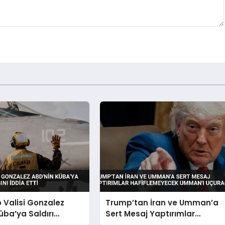
o Valisi Gonzalez
Trump’tan İran ve Umman’a
üba’ya Saldırı
Sert Mesaj Yaptırımlar
nı İddia Etti
Hafiflemeyecek Umman’ı