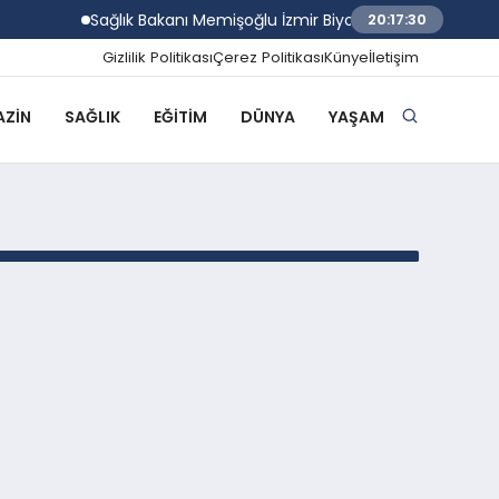
Sağlık Bakanı Memişoğlu İzmir Biyotıp ve Genom Merke
20:17:30
Gizlilik Politikası
Çerez Politikası
Künye
İletişim
ZIN
SAĞLIK
EĞITIM
DÜNYA
YAŞAM