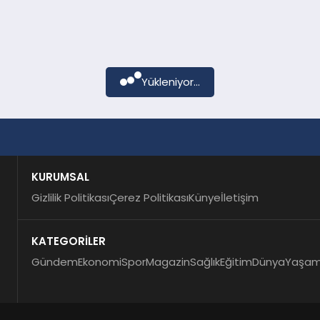
Yükleniyor...
KURUMSAL
Gizlilik Politikası
Çerez Politikası
Künye
İletişim
KATEGORİLER
Gündem
Ekonomi
Spor
Magazin
Sağlık
Eğitim
Dünya
Yaşa