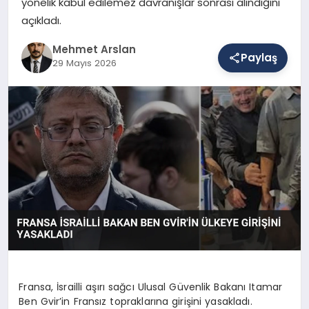
yönelik kabul edilemez davranışlar sonrası alındığını
açıkladı.
SAĞLIK
Mehmet Arslan
Paylaş
29 Mayıs 2026
EĞITIM
DÜNYA
YAŞAM
Fransa, İsrailli aşırı sağcı Ulusal Güvenlik Bakanı Itamar
Ben Gvir’in Fransız topraklarına girişini yasakladı.