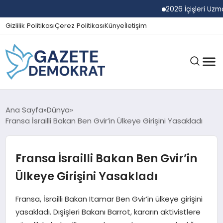
2026 İçişleri Uzman Yard
Gizlilik Politikası
Çerez Politikası
Künye
İletişim
GÜNDEM
Ana Sayfa
Dünya
Fransa İsrailli Bakan Ben Gvir’in Ülkeye Girişini Yasakladı
EKONOMI
Fransa İsrailli Bakan Ben Gvir’in
Ülkeye Girişini Yasakladı
SPOR
Fransa, İsrailli Bakan Itamar Ben Gvir’in ülkeye girişini
yasakladı. Dışişleri Bakanı Barrot, kararın aktivistlere
MAGAZIN