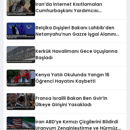
İran’da İnternet Kısıtlamaları
Cumhurbaşkanı Yardımcısı
Tarafından Onaylandı
Belçika Dışişleri Bakanı Lahbib’den
Netanyahu’nun Gazze İşgal Alanını
Genişletme Talimatına Tepki
Kerkük Havalimanı Gece Uçuşlarına
Başladı
Kenya Yatılı Okulunda Yangın 16
Öğrenci Hayatını Kaybetti
Fransa İsrailli Bakan Ben Gvir’in
Ülkeye Girişini Yasakladı
İran ABD’ye Kırmızı Çizgilerini Bildirdi
Uranyum Zenginleştirme ve Hürmüz