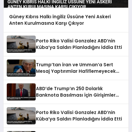
Güney Kıbrıs Halkı İngiliz Üssüne Yeni Askeri
Anten Kurulmasına Karşı Çıkıyor
Porto Riko Valisi Gonzalez ABD’nin
Küba’ya Saldırı Planladığını İddia Etti
Trump’tan İran ve Umman’a Sert
Mesaj Yaptırımlar Hafiflemeyecek
Umman’ı Uçuracağız
ABD’de Trump’ın 250 Dolarlık
Banknota Basılması İçin Girişimler
Sürüyor
Porto Riko Valisi Gonzalez ABD’nin
Küba’ya Saldırı Planladığını İddia Etti