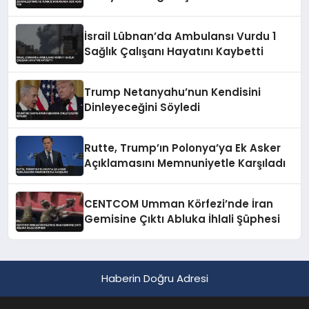
Konusunda Geri Adım Yok
İsrail Lübnan’da Ambulansı Vurdu 1
Sağlık Çalışanı Hayatını Kaybetti
Trump Netanyahu’nun Kendisini
Dinleyeceğini Söyledi
Rutte, Trump’ın Polonya’ya Ek Asker
Açıklamasını Memnuniyetle Karşıladı
CENTCOM Umman Körfezi’nde İran
Gemisine Çıktı Abluka İhlali Şüphesi
Haberin Doğru Adresi