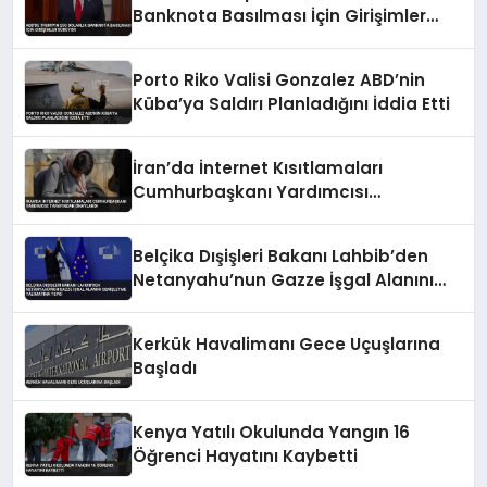
Banknota Basılması İçin Girişimler
Sürüyor
Porto Riko Valisi Gonzalez ABD’nin
Küba’ya Saldırı Planladığını İddia Etti
İran’da İnternet Kısıtlamaları
Cumhurbaşkanı Yardımcısı
Tarafından Onaylandı
Belçika Dışişleri Bakanı Lahbib’den
Netanyahu’nun Gazze İşgal Alanını
Genişletme Talimatına Tepki
Kerkük Havalimanı Gece Uçuşlarına
Başladı
Kenya Yatılı Okulunda Yangın 16
Öğrenci Hayatını Kaybetti