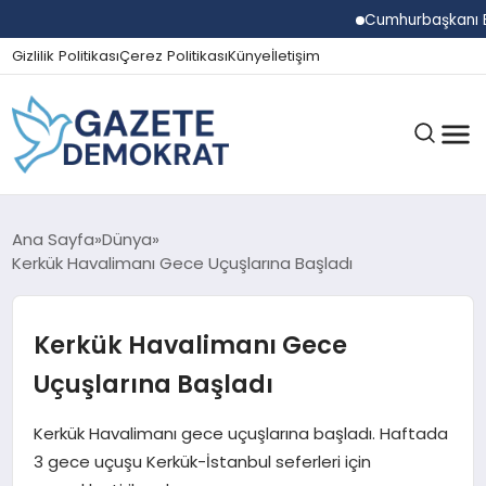
Cumhurbaşkanı Erdoğan
Gizlilik Politikası
Çerez Politikası
Künye
İletişim
GÜNDEM
Ana Sayfa
Dünya
Kerkük Havalimanı Gece Uçuşlarına Başladı
EKONOMI
Kerkük Havalimanı Gece
Uçuşlarına Başladı
SPOR
Kerkük Havalimanı gece uçuşlarına başladı. Haftada
3 gece uçuşu Kerkük-İstanbul seferleri için
MAGAZIN