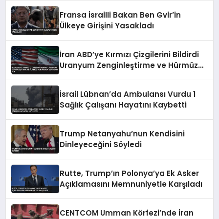
Fransa İsrailli Bakan Ben Gvir’in
Ülkeye Girişini Yasakladı
İran ABD’ye Kırmızı Çizgilerini Bildirdi
Uranyum Zenginleştirme ve Hürmüz
Konusunda Geri Adım Yok
İsrail Lübnan’da Ambulansı Vurdu 1
Sağlık Çalışanı Hayatını Kaybetti
Trump Netanyahu’nun Kendisini
Dinleyeceğini Söyledi
Rutte, Trump’ın Polonya’ya Ek Asker
Açıklamasını Memnuniyetle Karşıladı
CENTCOM Umman Körfezi’nde İran