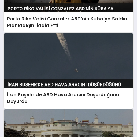
Porto Riko Valisi Gonzalez ABD’nin Küba’ya Saldırı
SAĞLIK
Planladığını İddia Etti
EĞITIM
DÜNYA
YAŞAM
İran Buşehr’de ABD Hava Aracını Düşürdüğünü
Duyurdu