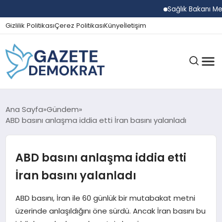
Sağlık Bakanı Memişoğ
Gizlilik Politikası
Çerez Politikası
Künye
İletişim
GÜNDEM
Ana Sayfa
Gündem
ABD basını anlaşma iddia etti İran basını yalanladı
EKONOMI
ABD basını anlaşma iddia etti
İran basını yalanladı
SPOR
ABD basını, İran ile 60 günlük bir mutabakat metni
üzerinde anlaşıldığını öne sürdü. Ancak İran basını bu
MAGAZIN