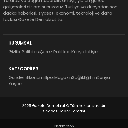
Tarafsız ve doğru habercilik anlayışıyla en güncel
gelişmeleri sizlere sunuyoruz. Türkiye ve dünyadan son
dakika haberleri, siyaset, ekonomi, teknoloji ve daha
fazlası Gazete Demokrat’ta.
KURUMSAL
Gizlilik Politikası
Çerez Politikası
Künye
İletişim
KATEGORİLER
Gündem
Ekonomi
Spor
Magazin
Sağlık
Eğitim
Dünya
Yaşam
2025 Gazete Demokrat © Tüm hakları saklıdır.
Seobaz Haber Teması
Pharmaton