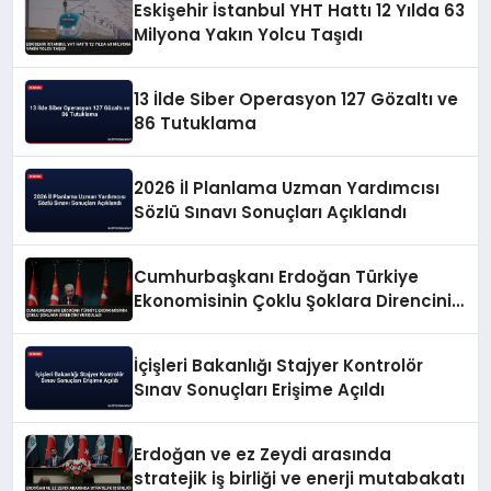
Eskişehir İstanbul YHT Hattı 12 Yılda 63
Milyona Yakın Yolcu Taşıdı
13 İlde Siber Operasyon 127 Gözaltı ve
86 Tutuklama
2026 İl Planlama Uzman Yardımcısı
Sözlü Sınavı Sonuçları Açıklandı
Cumhurbaşkanı Erdoğan Türkiye
Ekonomisinin Çoklu Şoklara Direncini
Vurguladı
İçişleri Bakanlığı Stajyer Kontrolör
Sınav Sonuçları Erişime Açıldı
Erdoğan ve ez Zeydi arasında
stratejik iş birliği ve enerji mutabakatı