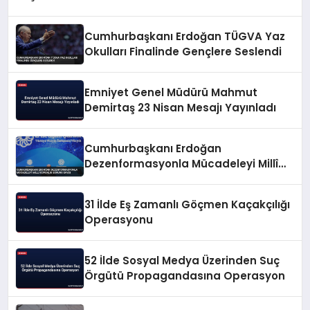
Cumhurbaşkanı Erdoğan TÜGVA Yaz
Okulları Finalinde Gençlere Seslendi
Emniyet Genel Müdürü Mahmut
Demirtaş 23 Nisan Mesajı Yayınladı
Cumhurbaşkanı Erdoğan
Dezenformasyonla Mücadeleyi Millî
Güvenlik Sorunu Saydı
31 İlde Eş Zamanlı Göçmen Kaçakçılığı
Operasyonu
52 İlde Sosyal Medya Üzerinden Suç
Örgütü Propagandasına Operasyon