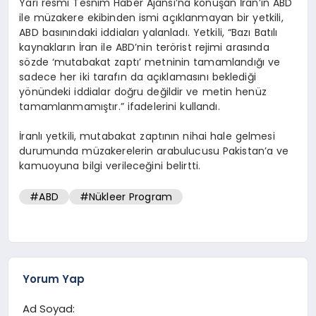
Yarı resmi Tesnim Haber Ajansı’na konuşan İran’ın ABD
ile müzakere ekibinden ismi açıklanmayan bir yetkili,
ABD basınındaki iddiaları yalanladı. Yetkili, “Bazı Batılı
kaynakların İran ile ABD’nin terörist rejimi arasında
sözde ‘mutabakat zaptı’ metninin tamamlandığı ve
sadece her iki tarafın da açıklamasını beklediği
yönündeki iddialar doğru değildir ve metin henüz
tamamlanmamıştır.” ifadelerini kullandı.
İranlı yetkili, mutabakat zaptının nihai hale gelmesi
durumunda müzakerelerin arabulucusu Pakistan’a ve
kamuoyuna bilgi verileceğini belirtti.
#ABD
#Nükleer Program
Yorum Yap
Ad Soyad: