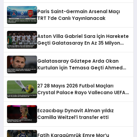
Paris Saint-Germain Arsenal Maçı
TRT 1’de Canlı Yayınlanacak
Aston Villa Gabriel Sara İçin Harekete
Geçti Galatasaray En Az 35 Milyon
Euro İstiyor
Galatasaray Göztepe Arda Okan
Kurtulan İçin Temasa Geçti Ahmed
Kutucu Transferi Görüşülüyor
27 28 Mayıs 2026 Futbol Maçları
Crystal Palace Rayo Vallecano UEFA
Konferans Ligi
Eczacıbaşı Dynavit Alman yıldız
Camilla Weitzel’i transfer etti
Fatih Karagümrük Emre Mor’u