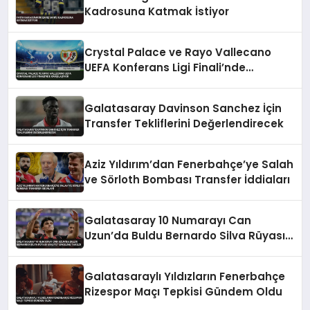
Kadrosuna Katmak İstiyor
Crystal Palace ve Rayo Vallecano
UEFA Konferans Ligi Finali’nde
Karşılaşıyor
Galatasaray Davinson Sanchez İçin
Transfer Tekliflerini Değerlendirecek
Aziz Yıldırım’dan Fenerbahçe’ye Salah
ve Sörloth Bombası Transfer İddiaları
Galatasaray 10 Numarayı Can
Uzun’da Buldu Bernardo Silva Rüyası
Maliyet Engeline Takıldı
Galatasaraylı Yıldızların Fenerbahçe
Rizespor Maçı Tepkisi Gündem Oldu