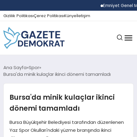
Emniyet Genel Müdürü
Gizlilik Politikası
Çerez Politikası
Künye
İletişim
GÜNDEM
Ana Sayfa
Spor
Bursa'da minik kulaçlar ikinci dönemi tamamladı
EKONOMI
Bursa'da minik kulaçlar ikinci
dönemi tamamladı
SPOR
Bursa Büyükşehir Belediyesi tarafından düzenlenen
Yaz Spor Okulları'ndaki yüzme branşında ikinci
MAGAZIN