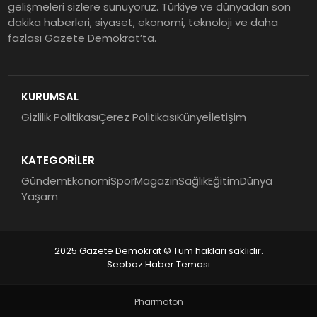
gelişmeleri sizlere sunuyoruz. Türkiye ve dünyadan son
dakika haberleri, siyaset, ekonomi, teknoloji ve daha
fazlası Gazete Demokrat’ta.
KURUMSAL
Gizlilik Politikası
Çerez Politikası
Künye
İletişim
KATEGORİLER
Gündem
Ekonomi
Spor
Magazin
Sağlık
Eğitim
Dünya
Yaşam
2025 Gazete Demokrat © Tüm hakları saklıdır.
Seobaz Haber Teması
Pharmaton