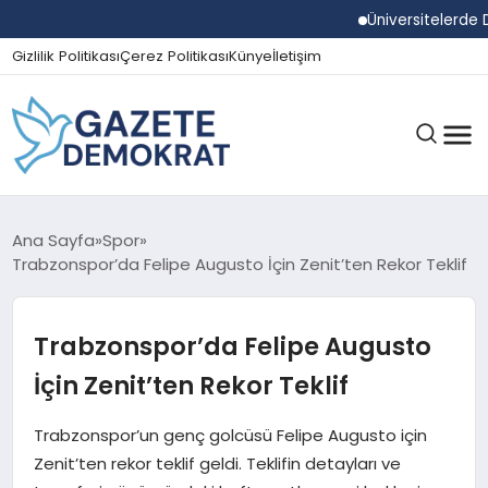
Üniversitelerde Duma
Gizlilik Politikası
Çerez Politikası
Künye
İletişim
GÜNDEM
Ana Sayfa
Spor
Trabzonspor’da Felipe Augusto İçin Zenit’ten Rekor Teklif
EKONOMI
Trabzonspor’da Felipe Augusto
İçin Zenit’ten Rekor Teklif
SPOR
Trabzonspor’un genç golcüsü Felipe Augusto için
Zenit’ten rekor teklif geldi. Teklifin detayları ve
MAGAZIN