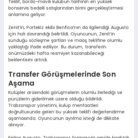
Teklif, bordo-mavili kulübün tarihinin en yüksek
bonservis bedelli satışlarından birini gerçekleştirmesi
anlamına geliyor.
Zenit’in, Portekiz ekibi Benfica’nın da ilgilendiği Augusto
için hızlı davrandığı belirtildi. Oyuncunun, Zenit’in
sunduğu sözleşme şartları ve maaş teklifine olumlu
yaklaştığı ifade ediliyor. Bu durum, transferin
önümüzdeki hafta resmiyet kazanabileceği
beklentisini artırdı.
Transfer Görüşmelerinde Son
Aşama
Kulüpler arasındaki görüşmelerin olumlu ilerlediği ve
pürüzlerin giderilmek üzere olduğu bildirildi.
Trabzonspor yönetimi, kulüp menfaatleri
doğrultusunda gelen bu yüksek teklifi değerlendirme
aşamasında. Oyuncunun ayrılma isteği de dikkate
alınıyor.
Felipe Augusto, Trabzonspor formasıyla geride bıraktığı