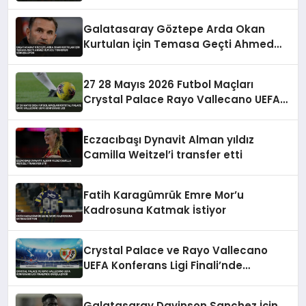
Euro İstiyor
Galatasaray Göztepe Arda Okan
Kurtulan İçin Temasa Geçti Ahmed
Kutucu Transferi Görüşülüyor
27 28 Mayıs 2026 Futbol Maçları
Crystal Palace Rayo Vallecano UEFA
Konferans Ligi
Eczacıbaşı Dynavit Alman yıldız
Camilla Weitzel’i transfer etti
Fatih Karagümrük Emre Mor’u
Kadrosuna Katmak İstiyor
Crystal Palace ve Rayo Vallecano
UEFA Konferans Ligi Finali’nde
Karşılaşıyor
Galatasaray Davinson Sanchez İçin