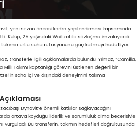
navit, yeni sezon öncesi kadro yapılandırması kapsamında
ti. Kulüp, 25 yaşındaki Weitzel ile sözleşme imzalayarak
 takımın orta saha rotasyonuna güç katmayı hedefliyor.
az, transferle ilgili açıklamalarda bulundu. Yılmaz, “Camilla,
a Milli Takımı kaptanlığı görevini üstlenen değerli bir
itzel’in saha içi ve dışındaki deneyimini takıma
 Açıklaması
czacıbaşı Dynavit’e önemli katkılar sağlayacağını
anlarda ortaya koyduğu liderlik ve sorumluluk alma becerisiyle
ı vurguladı. Bu transferin, takımın hedefleri doğrultusunda