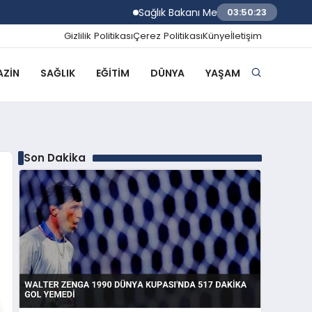
Sağlık Bakanı Memişoğlu Rize Şehir Hasta
03:50:24
Gizlilik Politikası
Çerez Politikası
Künye
İletişim
ZIN
SAĞLIK
EĞITIM
DÜNYA
YAŞAM
Son Dakika