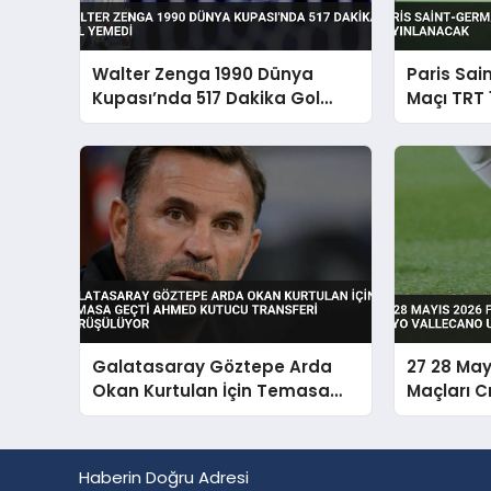
Walter Zenga 1990 Dünya
Paris Sai
Kupası’nda 517 Dakika Gol
Maçı TRT 
Yemedi
Yayınlan
Galatasaray Göztepe Arda
27 28 May
Okan Kurtulan İçin Temasa
Maçları C
Geçti Ahmed Kutucu Transferi
Vallecano
Görüşülüyor
Haberin Doğru Adresi