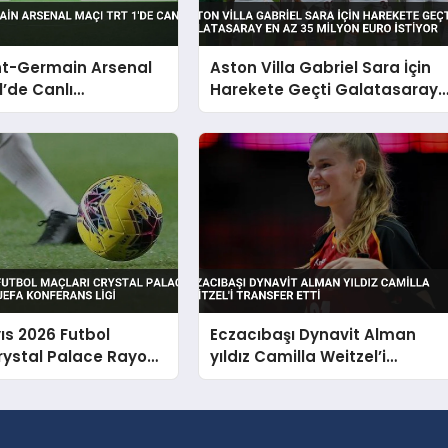
nt-Germain Arsenal
Aston Villa Gabriel Sara İçin
1’de Canlı
Harekete Geçti Galatasaray
acak
En Az 35 Milyon Euro İstiyor
ıs 2026 Futbol
Eczacıbaşı Dynavit Alman
rystal Palace Rayo
yıldız Camilla Weitzel’i
 UEFA Konferans Ligi
transfer etti