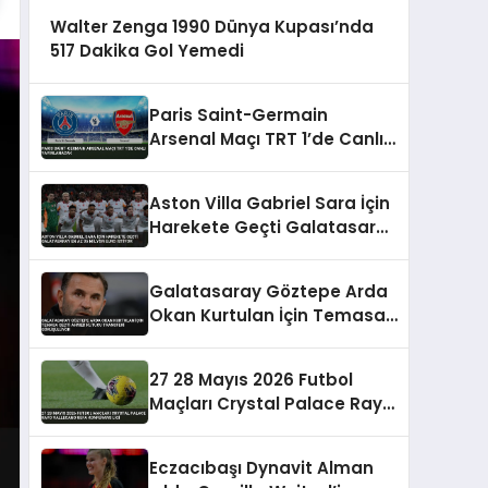
Walter Zenga 1990 Dünya Kupası’nda
517 Dakika Gol Yemedi
Paris Saint-Germain
Arsenal Maçı TRT 1’de Canlı
Yayınlanacak
Aston Villa Gabriel Sara İçin
Harekete Geçti Galatasaray
En Az 35 Milyon Euro İstiyor
Galatasaray Göztepe Arda
Okan Kurtulan İçin Temasa
Geçti Ahmed Kutucu
Transferi Görüşülüyor
27 28 Mayıs 2026 Futbol
Maçları Crystal Palace Rayo
Vallecano UEFA Konferans
Ligi
Eczacıbaşı Dynavit Alman