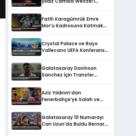
yıldız Camilla Weitzel’i
transfer etti
Fatih Karagümrük Emre
Mor’u Kadrosuna Katmak
İstiyor
Crystal Palace ve Rayo
Vallecano UEFA Konferans
Ligi Finali’nde Karşılaşıyor
Galatasaray Davinson
Sanchez İçin Transfer
Tekliflerini Değerlendirecek
Aziz Yıldırım’dan
Fenerbahçe’ye Salah ve
Sörloth Bombası Transfer
İddiaları
Galatasaray 10 Numarayı
Can Uzun’da Buldu Bernardo
Silva Rüyası Maliyet Engeline