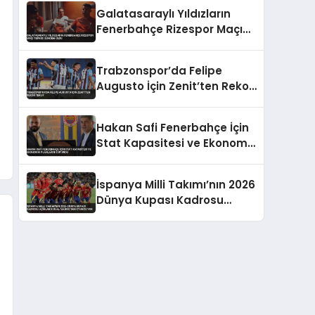
Takıldı
Galatasaraylı Yıldızların
Fenerbahçe Rizespor Maçı
Tepkisi Gündem Oldu
Trabzonspor’da Felipe
Augusto İçin Zenit’ten Rekor
Teklif
Hakan Safi Fenerbahçe İçin
Stat Kapasitesi ve Ekonomik
Planlarını Duyurdu
İspanya Milli Takımı’nın 2026
Dünya Kupası Kadrosu
Açıklandı Real Madrid’den
Oyuncu Yok