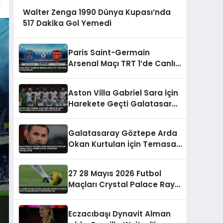
Walter Zenga 1990 Dünya Kupası’nda
517 Dakika Gol Yemedi
Paris Saint-Germain
Arsenal Maçı TRT 1’de Canlı
Yayınlanacak
Aston Villa Gabriel Sara İçin
Harekete Geçti Galatasaray
En Az 35 Milyon Euro İstiyor
Galatasaray Göztepe Arda
Okan Kurtulan İçin Temasa
Geçti Ahmed Kutucu
Transferi Görüşülüyor
27 28 Mayıs 2026 Futbol
Maçları Crystal Palace Rayo
Vallecano UEFA Konferans
Ligi
Eczacıbaşı Dynavit Alman