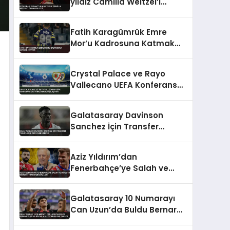
yıldız Camilla Weitzel’i
transfer etti
Fatih Karagümrük Emre
Mor’u Kadrosuna Katmak
İstiyor
Crystal Palace ve Rayo
Vallecano UEFA Konferans
Ligi Finali’nde Karşılaşıyor
Galatasaray Davinson
Sanchez İçin Transfer
Tekliflerini Değerlendirecek
Aziz Yıldırım’dan
Fenerbahçe’ye Salah ve
Sörloth Bombası Transfer
İddiaları
Galatasaray 10 Numarayı
Can Uzun’da Buldu Bernardo
Silva Rüyası Maliyet Engeline