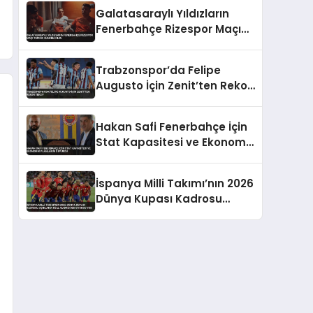
Takıldı
Galatasaraylı Yıldızların
Fenerbahçe Rizespor Maçı
Tepkisi Gündem Oldu
Trabzonspor’da Felipe
Augusto İçin Zenit’ten Rekor
Teklif
Hakan Safi Fenerbahçe İçin
Stat Kapasitesi ve Ekonomik
Planlarını Duyurdu
İspanya Milli Takımı’nın 2026
Dünya Kupası Kadrosu
Açıklandı Real Madrid’den
Oyuncu Yok