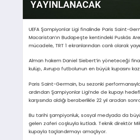
UEFA Şampiyonlar Ligi finalinde Paris Saint-Ge
Macaristan’ın Budapeşte kentindeki Puskás Arena
mücadele, TRT 1 ekranlarından canlı olarak yay
Alman hakem Daniel Siebert’in yöneteceği final 
kulüp, Avrupa futbolunun en büyük kupasını ka
Paris Saint-Germain, bu sezonki performansıyla
ardından Şampiyonlar Ligi’nde de kupayı hedefl
karşısında aldığı beraberlikle 22 yıl aradan son
Bu tarihi şampiyonluk, sosyal medyada da büyük 
gelen zaferi coşkuyla kutladı. Teknik direktör M
kupayla taçlandırmayı amaçlıyor.