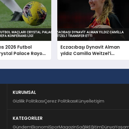
ıs 2026 Futbol
Eczacıbaşı Dynavit Alman
rystal Palace Rayo
yıldız Camilla Weitzel’i
 UEFA Konferans Ligi
transfer etti
KURUMSAL
Gizlilik Politikası
Çerez Politikası
Künye
İletişim
KATEGORİLER
Gündem
Ekonomi
Spor
Magazin
Sağlık
Eğitim
Dünya
Yaşa