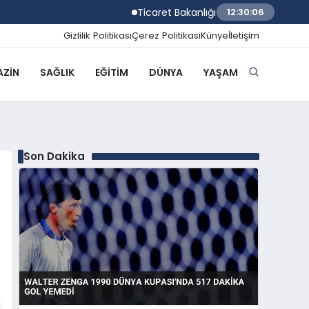
Ticaret Bakanlığı Ekipleri 2026 Yılında 58 B
12:30:07
Gizlilik Politikası
Çerez Politikası
Künye
İletişim
ZIN
SAĞLIK
EĞITIM
DÜNYA
YAŞAM
Son Dakika