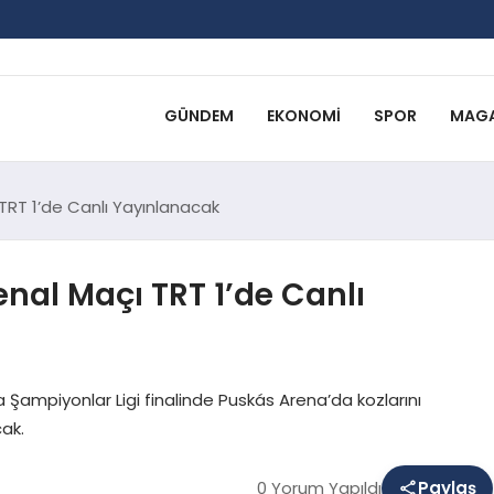
GÜNDEM
EKONOMI
SPOR
MAGA
TRT 1’de Canlı Yayınlanacak
nal Maçı TRT 1’de Canlı
 Şampiyonlar Ligi finalinde Puskás Arena’da kozlarını
ak.
0 Yorum Yapıldı
Paylaş