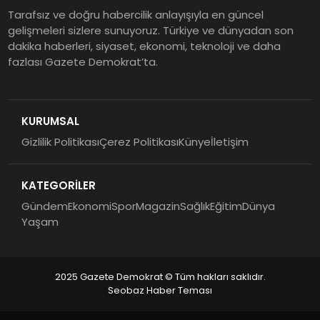
Tarafsız ve doğru habercilik anlayışıyla en güncel
gelişmeleri sizlere sunuyoruz. Türkiye ve dünyadan son
dakika haberleri, siyaset, ekonomi, teknoloji ve daha
fazlası Gazete Demokrat’ta.
KURUMSAL
Gizlilik Politikası
Çerez Politikası
Künye
İletişim
KATEGORİLER
Gündem
Ekonomi
Spor
Magazin
Sağlık
Eğitim
Dünya
Yaşam
2025 Gazete Demokrat © Tüm hakları saklıdır.
Seobaz Haber Teması