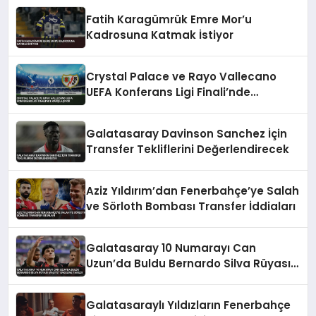
Fatih Karagümrük Emre Mor’u
Kadrosuna Katmak İstiyor
Crystal Palace ve Rayo Vallecano
UEFA Konferans Ligi Finali’nde
Karşılaşıyor
Galatasaray Davinson Sanchez İçin
Transfer Tekliflerini Değerlendirecek
Aziz Yıldırım’dan Fenerbahçe’ye Salah
ve Sörloth Bombası Transfer İddiaları
Galatasaray 10 Numarayı Can
Uzun’da Buldu Bernardo Silva Rüyası
Maliyet Engeline Takıldı
Galatasaraylı Yıldızların Fenerbahçe