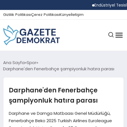
Endüstriyel Tesislerde
Gizlilik Politikası
Çerez Politikası
Künye
İletişim
GÜNDEM
Ana Sayfa
Spor
Darphane'den Fenerbahçe şampiyonluk hatıra parası
EKONOMI
Darphane'den Fenerbahçe
şampiyonluk hatıra parası
SPOR
Darphane ve Damga Matbaası Genel Müdürlüğü,
Fenerbahçe Beko 2025 Turkish Airlines Euroleague
MAGAZIN