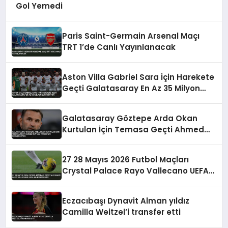
Gol Yemedi
Paris Saint-Germain Arsenal Maçı
TRT 1’de Canlı Yayınlanacak
Aston Villa Gabriel Sara İçin Harekete
Geçti Galatasaray En Az 35 Milyon
Euro İstiyor
Galatasaray Göztepe Arda Okan
Kurtulan İçin Temasa Geçti Ahmed
Kutucu Transferi Görüşülüyor
27 28 Mayıs 2026 Futbol Maçları
Crystal Palace Rayo Vallecano UEFA
Konferans Ligi
Eczacıbaşı Dynavit Alman yıldız
Camilla Weitzel’i transfer etti