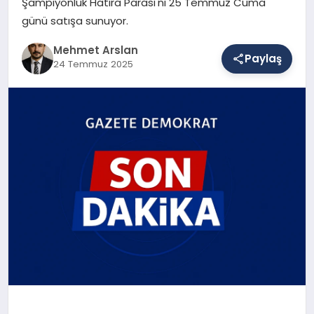
Şampiyonluk Hatıra Parası'nı 25 Temmuz Cuma
günü satışa sunuyor.
SAĞLIK
Mehmet Arslan
Paylaş
24 Temmuz 2025
EĞITIM
DÜNYA
YAŞAM