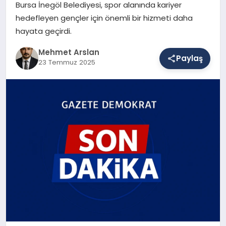
Bursa İnegöl Belediyesi, spor alanında kariyer
hedefleyen gençler için önemli bir hizmeti daha
hayata geçirdi.
SAĞLIK
Mehmet Arslan
Paylaş
23 Temmuz 2025
EĞITIM
DÜNYA
YAŞAM