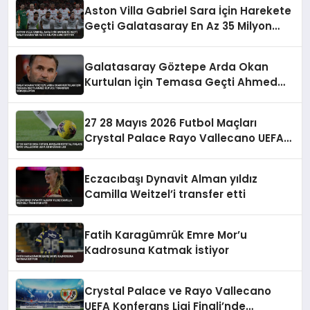
Aston Villa Gabriel Sara İçin Harekete
Geçti Galatasaray En Az 35 Milyon
Euro İstiyor
Galatasaray Göztepe Arda Okan
Kurtulan İçin Temasa Geçti Ahmed
Kutucu Transferi Görüşülüyor
27 28 Mayıs 2026 Futbol Maçları
Crystal Palace Rayo Vallecano UEFA
Konferans Ligi
Eczacıbaşı Dynavit Alman yıldız
Camilla Weitzel’i transfer etti
Fatih Karagümrük Emre Mor’u
Kadrosuna Katmak İstiyor
Crystal Palace ve Rayo Vallecano
UEFA Konferans Ligi Finali’nde