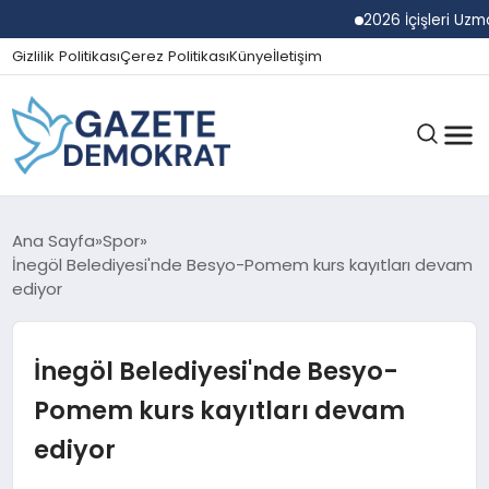
2026 İçişleri Uzman Yard
Gizlilik Politikası
Çerez Politikası
Künye
İletişim
GÜNDEM
Ana Sayfa
Spor
İnegöl Belediyesi'nde Besyo-Pomem kurs kayıtları devam
ediyor
EKONOMI
İnegöl Belediyesi'nde Besyo-
SPOR
Pomem kurs kayıtları devam
ediyor
MAGAZIN