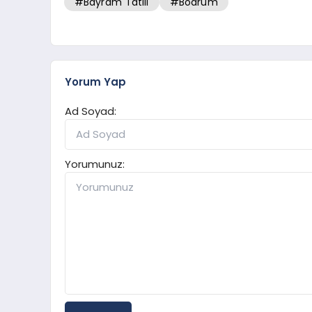
#Bayram Tatili
#Bodrum
Yorum Yap
Ad Soyad:
Yorumunuz: