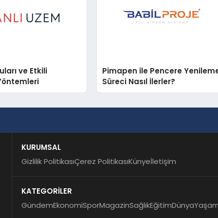
arı ve Etkili
Pimapen ile Pencere Yenilem
Yöntemleri
Süreci Nasıl İlerler?
KURUMSAL
Gizlilik Politikası
Çerez Politikası
Künye
İletişim
KATEGORİLER
Gündem
Ekonomi
Spor
Magazin
Sağlık
Eğitim
Dünya
Yaşa