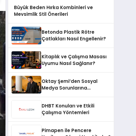
Büyük Beden Hırka Kombinleri ve
Mevsimlik Stil Önerileri
Betonda Plastik Rötre
Çatlakları Nasıl Engellenir?
Kitaplık ve Çalışma Masası
Uyumu Nasıl Sağlanır?
Oktay Şemi’den Sosyal
Medya Sorunlarına
Profesyonel Müdahale ve
Hızlı Çözüm Desteği
DHBT Konuları ve Etkili
Çalışma Yöntemleri
Pimapen ile Pencere