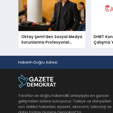
Oktay Şemi’den Sosyal Medya
DHBT Konul
Sorunlarına Profesyonel
Çalışma 
Müdahale ve Hızlı Çözüm
Desteği
Haberin Doğru Adresi
Tarafsız ve doğru habercilik anlayışıyla en güncel
gelişmeleri sizlere sunuyoruz. Türkiye ve dünyadan
son dakika haberleri, siyaset, ekonomi, teknoloji ve
daha fazlası Gazete Demokrat’ta.