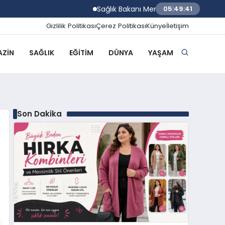
Sağlık Bakanı Memişoğlu Trabzon Şehir Hasta
05:49:42
Gizlilik Politikası
Çerez Politikası
Künye
İletişim
ZIN
SAĞLIK
EĞITIM
DÜNYA
YAŞAM
Son Dakika