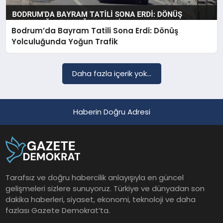
Bodrum’da Bayram Tatili Sona Erdi: Dönüş
SAĞLIK
Yolculuğunda Yoğun Trafik
EĞITIM
Daha fazla içerik yok...
DÜNYA
Haberin Doğru Adresi
YAŞAM
Tarafsız ve doğru habercilik anlayışıyla en güncel
gelişmeleri sizlere sunuyoruz. Türkiye ve dünyadan son
dakika haberleri, siyaset, ekonomi, teknoloji ve daha
fazlası Gazete Demokrat’ta.