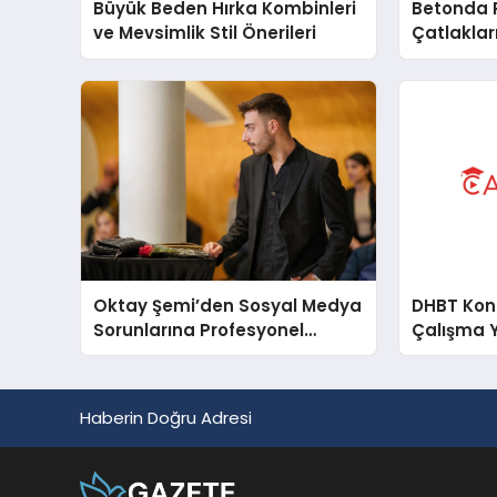
Büyük Beden Hırka Kombinleri
Betonda P
ve Mevsimlik Stil Önerileri
Çatlakları
Oktay Şemi’den Sosyal Medya
DHBT Konul
Sorunlarına Profesyonel
Çalışma 
Müdahale ve Hızlı Çözüm
Desteği
Haberin Doğru Adresi