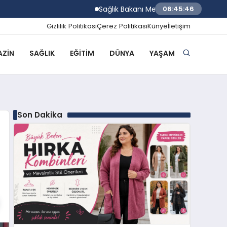
Sağlık Bakanı Memişoğlu İzmir Biyotıp ve 
06:45:47
Gizlilik Politikası
Çerez Politikası
Künye
İletişim
ZIN
SAĞLIK
EĞITIM
DÜNYA
YAŞAM
Son Dakika