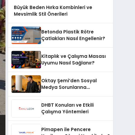
Büyük Beden Hırka Kombinleri ve
Mevsimlik Stil Önerileri
Betonda Plastik Rötre
Çatlakları Nasıl Engellenir?
Kitaplık ve Çalışma Masası
Uyumu Nasıl Sağlanır?
Oktay Şemi’den Sosyal
Medya Sorunlarına
Profesyonel Müdahale ve
Hızlı Çözüm Desteği
DHBT Konuları ve Etkili
Çalışma Yöntemleri
Pimapen ile Pencere