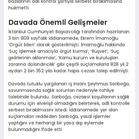
bazılarının adli kontrol şartıyla serbest bırakılmasına
hükmetti.
Davada Önemli Gelişmeler
İstanbul Cumhuriyet Başsavcılığı tarafından hazırlanan
3 bin 809 sayfalık iddianamede, Ekrem İmamoğlu
‘Örgüt lideri’ olarak gösterilmişti. İmamoğlu hakkında
‘Suç işlemek amacıyla örgüt kurma’, ‘Rüşvet’, ‘Suç
gelirlerinin aklanması’, ‘Kamu kurum ve kuruluşları
zararına dolandırıcılık’ gibi çeşitli suçlamalarla 828 yıl 2
aydan 2 bin 352 yıla kadar hapis cezası talep edilmişti.
Davada tutuklu yargılanan iş insanı Şeyhmus Sarıboğa,
savunmasında sağlık sorunları nedeniyle tahliye
talebinde bulundu. Sarıboğa, cezaevi koşullarının sağlık
durumu için elverişli olmadığını belirterek, adli kontrolle
serbest bırakılmasını istedi. İddianamede yer alan
suçlamaları reddeden Sarıboğa, yasal işlemler
yaptığını ve herhangi bir yasa dışı eylemde
bulunmadığını ifade etti.