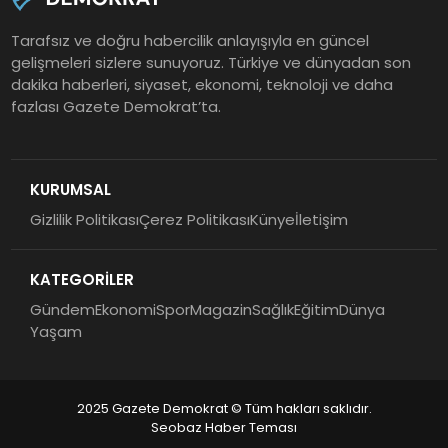
Tarafsız ve doğru habercilik anlayışıyla en güncel
gelişmeleri sizlere sunuyoruz. Türkiye ve dünyadan son
dakika haberleri, siyaset, ekonomi, teknoloji ve daha
fazlası Gazete Demokrat’ta.
KURUMSAL
Gizlilik Politikası
Çerez Politikası
Künye
İletişim
KATEGORİLER
Gündem
Ekonomi
Spor
Magazin
Sağlık
Eğitim
Dünya
Yaşam
2025 Gazete Demokrat © Tüm hakları saklıdır.
Seobaz Haber Teması