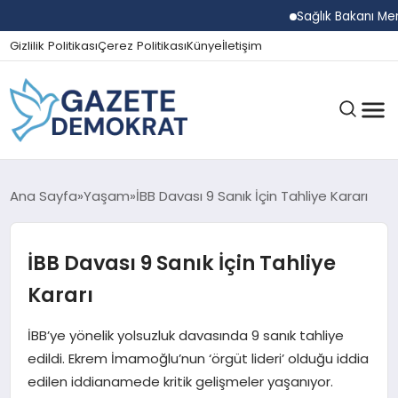
Sağlık Bakanı Memişoğ
Gizlilik Politikası
Çerez Politikası
Künye
İletişim
GÜNDEM
Ana Sayfa
Yaşam
İBB Davası 9 Sanık İçin Tahliye Kararı
İBB Davası 9 Sanık İçin Tahliye
EKONOMI
Kararı
SPOR
İBB’ye yönelik yolsuzluk davasında 9 sanık tahliye
edildi. Ekrem İmamoğlu’nun ‘örgüt lideri’ olduğu iddia
edilen iddianamede kritik gelişmeler yaşanıyor.
MAGAZIN