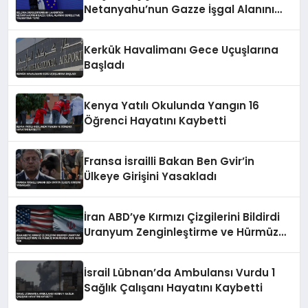
Netanyahu’nun Gazze İşgal Alanını
Genişletme Talimatına Tepki
Kerkük Havalimanı Gece Uçuşlarına
Başladı
Kenya Yatılı Okulunda Yangın 16
Öğrenci Hayatını Kaybetti
Fransa İsrailli Bakan Ben Gvir’in
Ülkeye Girişini Yasakladı
İran ABD’ye Kırmızı Çizgilerini Bildirdi
Uranyum Zenginleştirme ve Hürmüz
Konusunda Geri Adım Yok
İsrail Lübnan’da Ambulansı Vurdu 1
Sağlık Çalışanı Hayatını Kaybetti