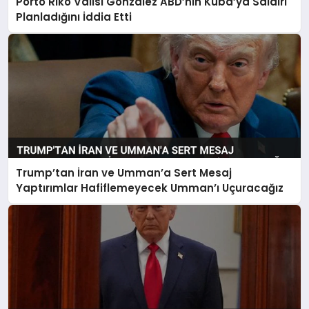
Porto Riko Valisi Gonzalez ABD’nin Küba’ya Saldırı
Planladığını İddia Etti
Trump’tan İran ve Umman’a Sert Mesaj
Yaptırımlar Hafiflemeyecek Umman’ı Uçuracağız