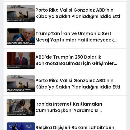
Porto Riko Valisi Gonzalez ABD’nin
Küba’ya Saldırı Planladığını İddia Etti
Trump’tan İran ve Umman’a Sert
Mesaj Yaptırımlar Hafiflemeyecek
Umman’ı Uçuracağız
ABD’de Trump’ın 250 Dolarlık
Banknota Basılması İçin Girişimler
Sürüyor
Porto Riko Valisi Gonzalez ABD’nin
Küba’ya Saldırı Planladığını İddia Etti
İran’da İnternet Kısıtlamaları
Cumhurbaşkanı Yardımcısı
Tarafından Onaylandı
Belçika Dışişleri Bakanı Lahbib’den