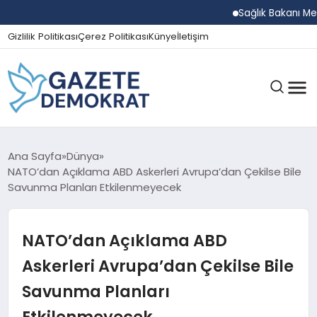
Sağlık Bakanı Memişoğ
Gizlilik Politikası
Çerez Politikası
Künye
İletişim
GÜNDEM
Ana Sayfa
Dünya
NATO’dan Açıklama ABD Askerleri Avrupa’dan Çekilse Bile
Savunma Planları Etkilenmeyecek
EKONOMI
NATO’dan Açıklama ABD
SPOR
Askerleri Avrupa’dan Çekilse Bile
Savunma Planları
MAGAZIN
Etkilenmeyecek