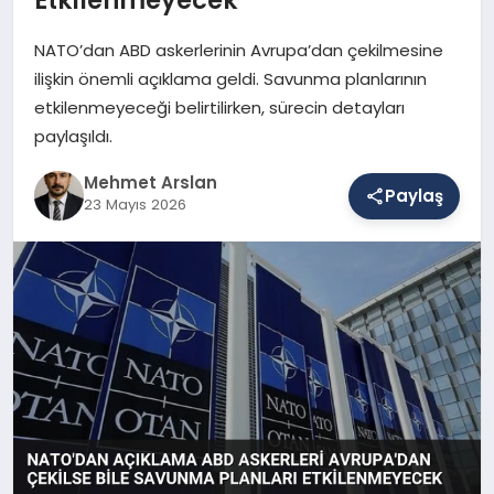
NATO’dan ABD askerlerinin Avrupa’dan çekilmesine
SAĞLIK
ilişkin önemli açıklama geldi. Savunma planlarının
etkilenmeyeceği belirtilirken, sürecin detayları
paylaşıldı.
EĞITIM
Mehmet Arslan
Paylaş
23 Mayıs 2026
DÜNYA
YAŞAM