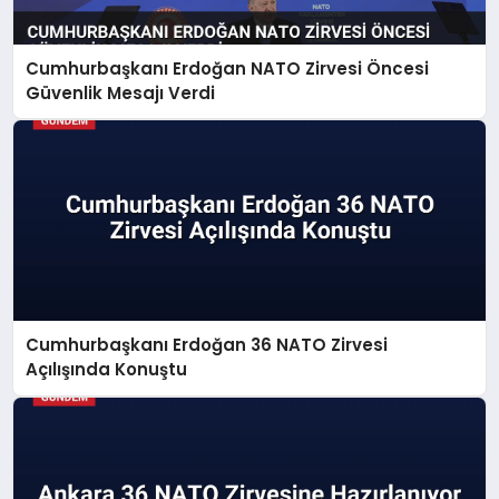
Cumhurbaşkanı Erdoğan NATO Zirvesi Öncesi
SAĞLIK
Güvenlik Mesajı Verdi
EĞITIM
DÜNYA
YAŞAM
Cumhurbaşkanı Erdoğan 36 NATO Zirvesi
Açılışında Konuştu