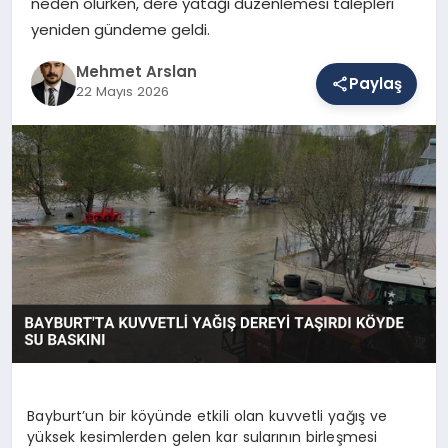
neden olurken, dere yatağı düzenlemesi talepleri
yeniden gündeme geldi.
SAĞLIK
Mehmet Arslan
Paylaş
22 Mayıs 2026
EĞITIM
DÜNYA
YAŞAM
Bayburt’un bir köyünde etkili olan kuvvetli yağış ve
yüksek kesimlerden gelen kar sularının birleşmesi