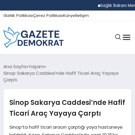
Sağlık Bakanı Memişoğl
Gizlilik Politikası
Çerez Politikası
Künye
İletişim
GÜNDEM
Ana Sayfa
Yaşam
Sinop Sakarya Caddesi’nde Hafif Ticari Araç Yayaya
Çarptı
EKONOMI
Sinop Sakarya Caddesi’nde Hafif
SPOR
Ticari Araç Yayaya Çarptı
Sinop’ta hafif ticari aracın çarptığı yaya hastaneye
MAGAZIN
kaldırıldı. Kaza, Sakarya Caddesi’nde saat 10.15’te