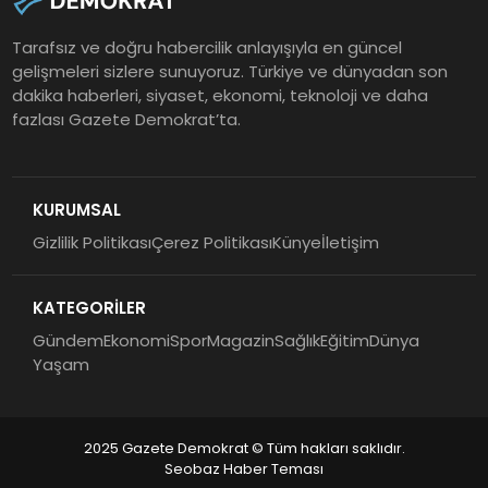
Tarafsız ve doğru habercilik anlayışıyla en güncel
gelişmeleri sizlere sunuyoruz. Türkiye ve dünyadan son
dakika haberleri, siyaset, ekonomi, teknoloji ve daha
fazlası Gazete Demokrat’ta.
KURUMSAL
Gizlilik Politikası
Çerez Politikası
Künye
İletişim
KATEGORİLER
Gündem
Ekonomi
Spor
Magazin
Sağlık
Eğitim
Dünya
Yaşam
2025 Gazete Demokrat © Tüm hakları saklıdır.
Seobaz Haber Teması