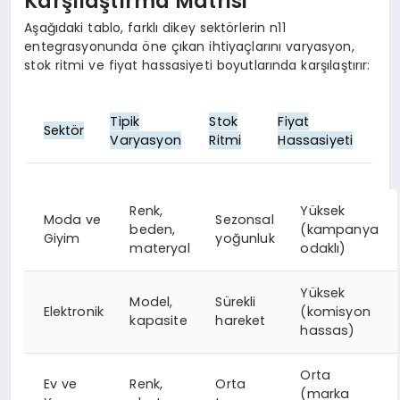
Karşılaştırma Matrisi
Aşağıdaki tablo, farklı dikey sektörlerin n11
entegrasyonunda öne çıkan ihtiyaçlarını varyasyon,
stok ritmi ve fiyat hassasiyeti boyutlarında karşılaştırır:
Tipik
Stok
Fiyat
Sektör
Varyasyon
Ritmi
Hassasiyeti
Renk,
Yüksek
Moda ve
Sezonsal
beden,
(kampanya
Giyim
yoğunluk
materyal
odaklı)
Yüksek
Model,
Sürekli
Elektronik
(komisyon
kapasite
hareket
hassas)
Orta
Ev ve
Renk,
Orta
(marka