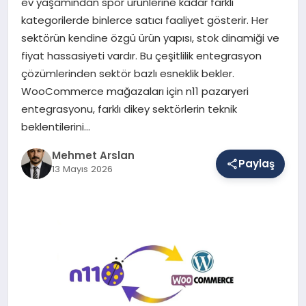
ev yaşamından spor ürünlerine kadar farklı
kategorilerde binlerce satıcı faaliyet gösterir. Her
sektörün kendine özgü ürün yapısı, stok dinamiği ve
SAĞLIK
fiyat hassasiyeti vardır. Bu çeşitlilik entegrasyon
çözümlerinden sektör bazlı esneklik bekler.
WooCommerce mağazaları için n11 pazaryeri
EĞITIM
entegrasyonu, farklı dikey sektörlerin teknik
beklentilerini…
DÜNYA
Mehmet Arslan
Paylaş
13 Mayıs 2026
YAŞAM