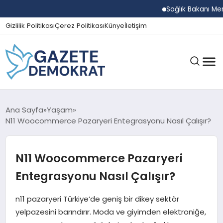
Sağlık Bakanı Memişoğl
Gizlilik Politikası
Çerez Politikası
Künye
İletişim
GÜNDEM
Ana Sayfa
Yaşam
N11 Woocommerce Pazaryeri Entegrasyonu Nasıl Çalışır?
EKONOMI
N11 Woocommerce Pazaryeri
Entegrasyonu Nasıl Çalışır?
SPOR
n11 pazaryeri Türkiye’de geniş bir dikey sektör
yelpazesini barındırır. Moda ve giyimden elektroniğe,
MAGAZIN