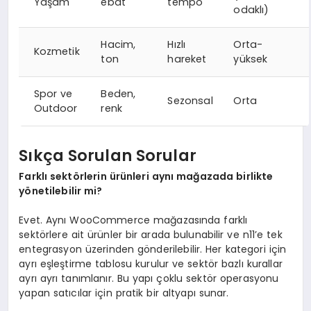
Yaşam
ebat
tempo
odaklı)
Hacim,
Hızlı
Orta-
Kozmetik
ton
hareket
yüksek
Spor ve
Beden,
Sezonsal
Orta
Outdoor
renk
Sıkça Sorulan Sorular
Farklı sektörlerin ürünleri aynı mağazada birlikte
yönetilebilir mi?
Evet. Aynı WooCommerce mağazasında farklı
sektörlere ait ürünler bir arada bulunabilir ve n11’e tek
entegrasyon üzerinden gönderilebilir. Her kategori için
ayrı eşleştirme tablosu kurulur ve sektör bazlı kurallar
ayrı ayrı tanımlanır. Bu yapı çoklu sektör operasyonu
yapan satıcılar için pratik bir altyapı sunar.