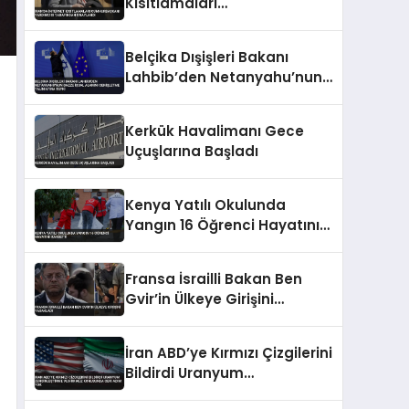
Kısıtlamaları
Cumhurbaşkanı Yardımcısı
Tarafından Onaylandı
Belçika Dışişleri Bakanı
Lahbib’den Netanyahu’nun
Gazze İşgal Alanını
Genişletme Talimatına
Kerkük Havalimanı Gece
Tepki
Uçuşlarına Başladı
Kenya Yatılı Okulunda
Yangın 16 Öğrenci Hayatını
Kaybetti
Fransa İsrailli Bakan Ben
Gvir’in Ülkeye Girişini
Yasakladı
İran ABD’ye Kırmızı Çizgilerini
Bildirdi Uranyum
Zenginleştirme ve Hürmüz