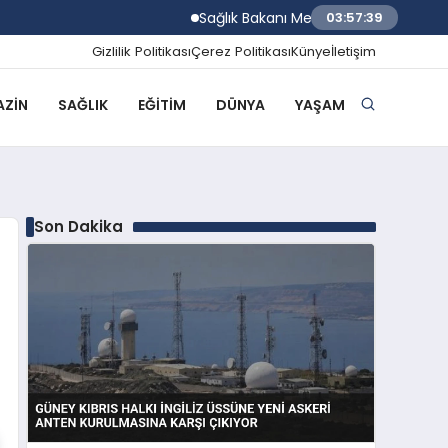
Sağlık Bakanı Memişoğlu İzmir Biyotıp ve 
03:57:40
Gizlilik Politikası
Çerez Politikası
Künye
İletişim
ZIN
SAĞLIK
EĞITIM
DÜNYA
YAŞAM
Son Dakika