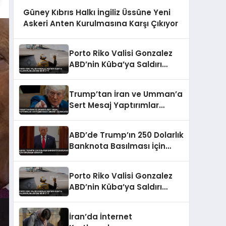
Güney Kıbrıs Halkı İngiliz Üssüne Yeni
Askeri Anten Kurulmasına Karşı Çıkıyor
Porto Riko Valisi Gonzalez
ABD’nin Küba’ya Saldırı
Planladığını İddia Etti
Trump’tan İran ve Umman’a
Sert Mesaj Yaptırımlar
Hafiflemeyecek Umman’ı
Uçuracağız
ABD’de Trump’ın 250 Dolarlık
Banknota Basılması İçin
Girişimler Sürüyor
Porto Riko Valisi Gonzalez
ABD’nin Küba’ya Saldırı
Planladığını İddia Etti
İran’da İnternet