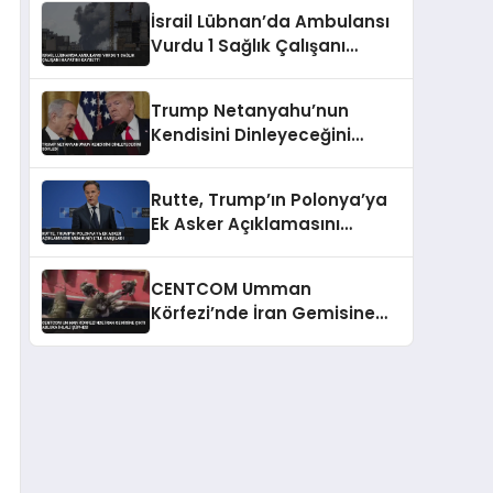
Konusunda Geri Adım Yok
İsrail Lübnan’da Ambulansı
Vurdu 1 Sağlık Çalışanı
Hayatını Kaybetti
Trump Netanyahu’nun
Kendisini Dinleyeceğini
Söyledi
Rutte, Trump’ın Polonya’ya
Ek Asker Açıklamasını
Memnuniyetle Karşıladı
CENTCOM Umman
Körfezi’nde İran Gemisine
Çıktı Abluka İhlali Şüphesi