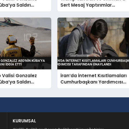
üba’ya Saldırı
Sert Mesaj Yaptırımlar
nı İddia Etti
Hafiflemeyecek Umman’ı
Uçuracağız
o Valisi Gonzalez
İran’da İnternet Kısıtlamaları
üba’ya Saldırı
Cumhurbaşkanı Yardımcısı
nı İddia Etti
Tarafından Onaylandı
KURUMSAL