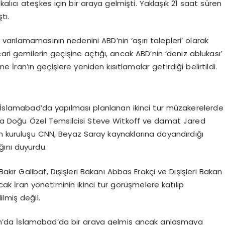
lıcı ateşkes için bir araya gelmişti. Yaklaşık 21 saat süren
tı.
a varılamamasının nedenini ABD’nin ‘aşırı talepleri’ olarak
ari gemilerin geçişine açtığı, ancak ABD’nin ‘deniz ablukası’
an’ın geçişlere yeniden kısıtlamalar getirdiği belirtildi.
i İslamabad’da yapılması planlanan ikinci tur müzakerelerde
ta Doğu Özel Temsilcisi Steve Witkoff ve damat Jared
ın kuruluşu CNN, Beyaz Saray kaynaklarına dayandırdığı
ğını duyurdu.
ır Galibaf, Dışişleri Bakanı Abbas Erakçi ve Dışişleri Bakan
ncak İran yönetiminin ikinci tur görüşmelere katılıp
lmiş değil.
an’da İslamabad’da bir araya gelmiş ancak anlaşmaya