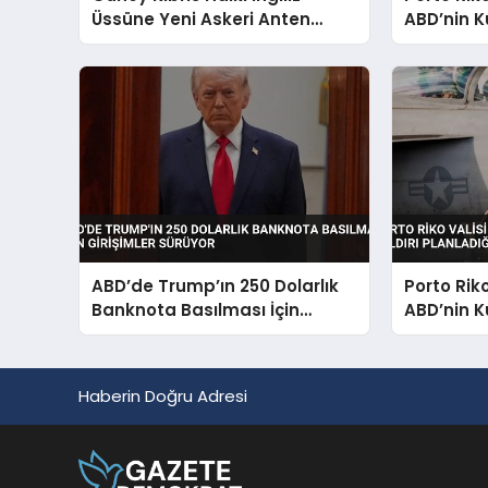
Üssüne Yeni Askeri Anten
ABD’nin K
Kurulmasına Karşı Çıkıyor
Planladığı
ABD’de Trump’ın 250 Dolarlık
Porto Rik
Banknota Basılması İçin
ABD’nin K
Girişimler Sürüyor
Planladığı
Haberin Doğru Adresi