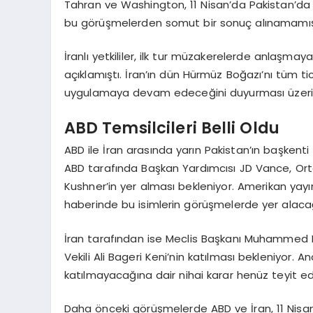
Tahran ve Washington, 11 Nisan’da Pakistan’da ka
bu görüşmelerden somut bir sonuç alınamamış
İranlı yetkililer, ilk tur müzakerelerde anlaşmay
açıklamıştı. İran’ın dün Hürmüz Boğazı’nı tüm tic
uygulamaya devam edeceğini duyurması üzerine İr
ABD Temsilcileri Belli Oldu
ABD ile İran arasında yarın Pakistan’ın başkent
ABD tarafında Başkan Yardımcısı JD Vance, Or
Kushner’in yer alması bekleniyor. Amerikan yay
haberinde bu isimlerin görüşmelerde yer alaca
İran tarafından ise Meclis Başkanı Muhammed Bak
Vekili Ali Bageri Keni’nin katılması bekleniyor. A
katılmayacağına dair nihai karar henüz teyit edi
Daha önceki görüşmelerde ABD ve İran, 11 Nis