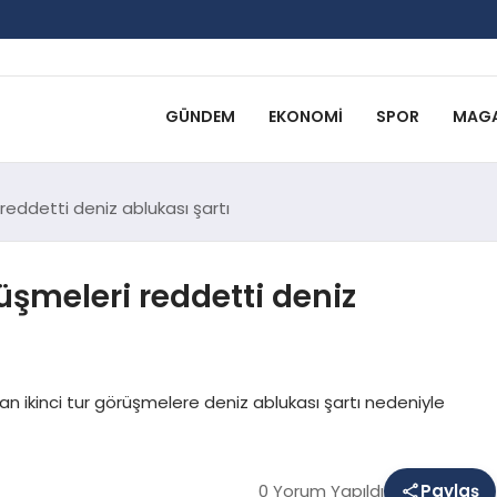
GÜNDEM
EKONOMI
SPOR
MAGA
i reddetti deniz ablukası şartı
rüşmeleri reddetti deniz
an ikinci tur görüşmelere deniz ablukası şartı nedeniyle
0 Yorum Yapıldı
Paylaş