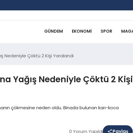
GÜNDEM
EKONOMI
SPOR
MAGA
ış Nedeniyle Çöktü 2 Kişi Yaralandı
ina Yağış Nedeniyle Çöktü 2 Kişi
binanın çökmesine neden oldu. Binada bulunan karı-koca
0 Yorum Yapıldı
Paylaş