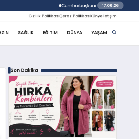
Cumhurbaşkanı Erdoğan TÜGVA Yaz Okulları
17:06:27
Gizlilik Politikası
Çerez Politikası
Künye
İletişim
ZIN
SAĞLIK
EĞITIM
DÜNYA
YAŞAM
Son Dakika