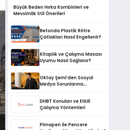
Büyük Beden Hırka Kombinleri ve
Mevsimlik Stil Önerileri
Betonda Plastik Rötre
Çatlakları Nasıl Engellenir?
Kitaplık ve Çalışma Masası
Uyumu Nasıl Sağlanır?
Oktay Şemi’den Sosyal
Medya Sorunlarına
Profesyonel Müdahale ve
Hızlı Çözüm Desteği
DHBT Konuları ve Etkili
Çalışma Yöntemleri
Pimapen ile Pencere