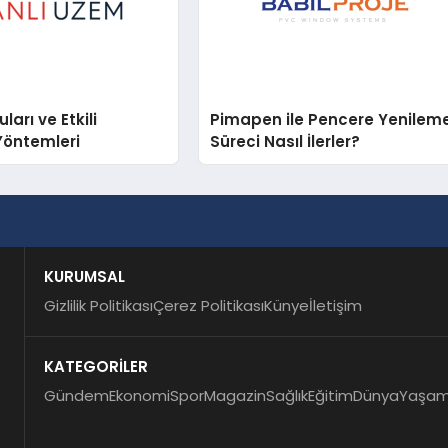
arı ve Etkili
Pimapen ile Pencere Yenilem
Yöntemleri
Süreci Nasıl İlerler?
KURUMSAL
Gizlilik Politikası
Çerez Politikası
Künye
İletişim
KATEGORİLER
Gündem
Ekonomi
Spor
Magazin
Sağlık
Eğitim
Dünya
Yaşa