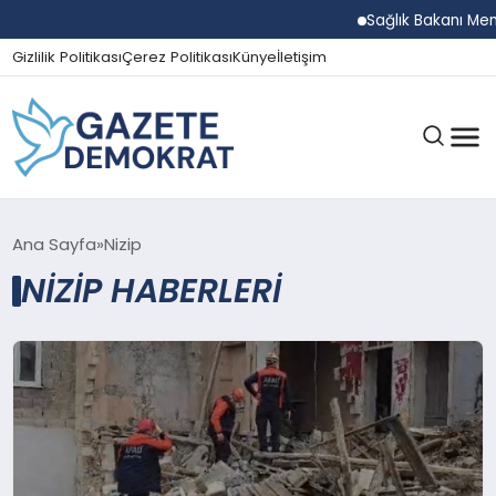
Sağlık Bakanı Memi
Gizlilik Politikası
Çerez Politikası
Künye
İletişim
GÜNDEM
Ana Sayfa
Nizip
NIZIP HABERLERI
EKONOMI
SPOR
MAGAZIN