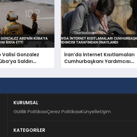
o Valisi Gonzalez
İran’da İnternet Kısıtlamaları
üba’ya Saldırı
Cumhurbaşkanı Yardımcısı
nı İddia Etti
Tarafından Onaylandı
KURUMSAL
Gizlilik Politikası
Çerez Politikası
Künye
İletişim
KATEGORİLER