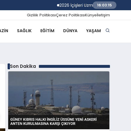
2026 İçişleri Uzman Yardımcılığı Sınav Son
16:03:16
Gizlilik Politikası
Çerez Politikası
Künye
İletişim
ZIN
SAĞLIK
EĞITIM
DÜNYA
YAŞAM
Son Dakika