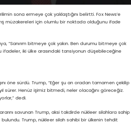
limin sona ermeye çok yaklaştığını belirtti. Fox News’e
ş müzakereleri için olumlu bir noktada olduğunu ifade
ruya, “Sanırım bitmeye çok yakın. Ben durumu bitmeye çok
u ifadeler, iki ülke arasındaki tansiyonun düşebileceğine
dığını öne sürdü. Trump, “Eğer şu an oradan tamamen çekilip
ıl sürer. Henüz işimiz bitmedi, neler olacağını göreceğiz.
rlar,” dedi.
rarını savunan Trump, aksi takdirde nükleer silahlara sahip
da bulundu. Trump, nükleer silah sahibi bir ülkenin tehdit