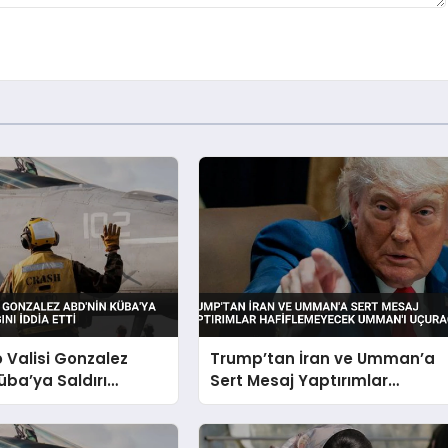
o Valisi Gonzalez
Trump’tan İran ve Umman’a
üba’ya Saldırı
Sert Mesaj Yaptırımlar
nı İddia Etti
Hafiflemeyecek Umman’ı
Uçuracağız