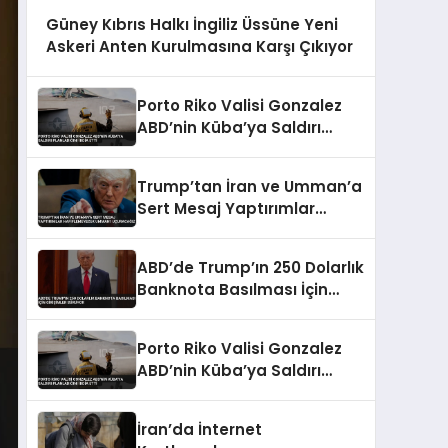
Güney Kıbrıs Halkı İngiliz Üssüne Yeni
Askeri Anten Kurulmasına Karşı Çıkıyor
Porto Riko Valisi Gonzalez
ABD’nin Küba’ya Saldırı
Planladığını İddia Etti
Trump’tan İran ve Umman’a
Sert Mesaj Yaptırımlar
Hafiflemeyecek Umman’ı
Uçuracağız
ABD’de Trump’ın 250 Dolarlık
Banknota Basılması İçin
Girişimler Sürüyor
Porto Riko Valisi Gonzalez
ABD’nin Küba’ya Saldırı
Planladığını İddia Etti
İran’da İnternet