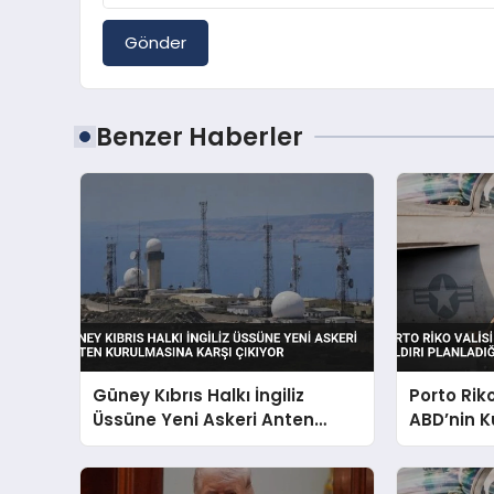
Gönder
Benzer Haberler
Güney Kıbrıs Halkı İngiliz
Porto Rik
Üssüne Yeni Askeri Anten
ABD’nin K
Kurulmasına Karşı Çıkıyor
Planladığı