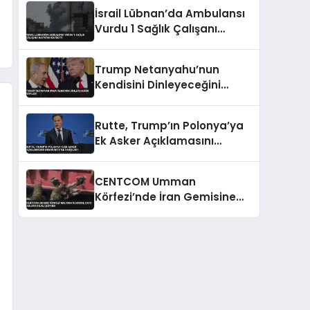
Konusunda Geri Adım Yok
İsrail Lübnan’da Ambulansı
Vurdu 1 Sağlık Çalışanı
Hayatını Kaybetti
Trump Netanyahu’nun
Kendisini Dinleyeceğini
Söyledi
Rutte, Trump’ın Polonya’ya
Ek Asker Açıklamasını
Memnuniyetle Karşıladı
CENTCOM Umman
Körfezi’nde İran Gemisine
Çıktı Abluka İhlali Şüphesi