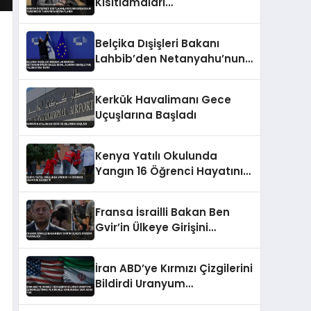
Kısıtlamaları
Cumhurbaşkanı Yardımcısı
Tarafından Onaylandı
Belçika Dışişleri Bakanı
Lahbib’den Netanyahu’nun
Gazze İşgal Alanını
Genişletme Talimatına
Kerkük Havalimanı Gece
Tepki
Uçuşlarına Başladı
Kenya Yatılı Okulunda
Yangın 16 Öğrenci Hayatını
Kaybetti
Fransa İsrailli Bakan Ben
Gvir’in Ülkeye Girişini
Yasakladı
İran ABD’ye Kırmızı Çizgilerini
Bildirdi Uranyum
Zenginleştirme ve Hürmüz