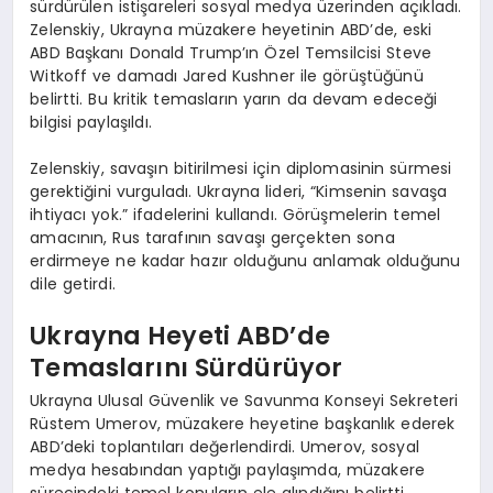
sürdürülen istişareleri sosyal medya üzerinden açıkladı.
Zelenskiy, Ukrayna müzakere heyetinin ABD’de, eski
ABD Başkanı Donald Trump’ın Özel Temsilcisi Steve
Witkoff ve damadı Jared Kushner ile görüştüğünü
belirtti. Bu kritik temasların yarın da devam edeceği
bilgisi paylaşıldı.
Zelenskiy, savaşın bitirilmesi için diplomasinin sürmesi
gerektiğini vurguladı. Ukrayna lideri, “Kimsenin savaşa
ihtiyacı yok.” ifadelerini kullandı. Görüşmelerin temel
amacının, Rus tarafının savaşı gerçekten sona
erdirmeye ne kadar hazır olduğunu anlamak olduğunu
dile getirdi.
Ukrayna Heyeti ABD’de
Temaslarını Sürdürüyor
Ukrayna Ulusal Güvenlik ve Savunma Konseyi Sekreteri
Rüstem Umerov, müzakere heyetine başkanlık ederek
ABD’deki toplantıları değerlendirdi. Umerov, sosyal
medya hesabından yaptığı paylaşımda, müzakere
sürecindeki temel konuların ele alındığını belirtti.