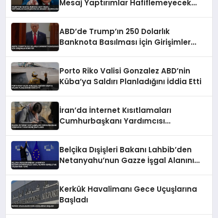
Mesaj Yaptırımlar Hafiflemeyecek
Umman’ı Uçuracağız
ABD’de Trump’ın 250 Dolarlık
Banknota Basılması İçin Girişimler
Sürüyor
Porto Riko Valisi Gonzalez ABD’nin
Küba’ya Saldırı Planladığını İddia Etti
İran’da İnternet Kısıtlamaları
Cumhurbaşkanı Yardımcısı
Tarafından Onaylandı
Belçika Dışişleri Bakanı Lahbib’den
Netanyahu’nun Gazze İşgal Alanını
Genişletme Talimatına Tepki
Kerkük Havalimanı Gece Uçuşlarına
Başladı