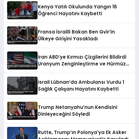
Kenya Yatılı Okulunda Yangın 16
Öğrenci Hayatını Kaybetti
Fransa İsrailli Bakan Ben Gvir’in
Ülkeye Girişini Yasakladı
İran ABD’ye Kırmızı Çizgilerini Bildirdi
Uranyum Zenginleştirme ve Hürmüz
Konusunda Geri Adım Yok
İsrail Lübnan’da Ambulansı Vurdu 1
Sağlık Çalışanı Hayatını Kaybetti
Trump Netanyahu’nun Kendisini
Dinleyeceğini Söyledi
Rutte, Trump’ın Polonya’ya Ek Asker