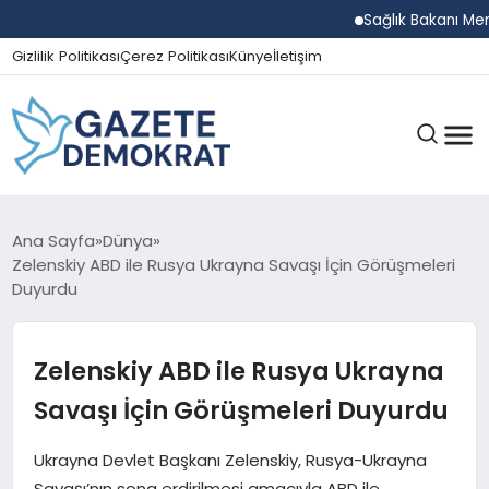
Sağlık Bakanı Memişoğl
Gizlilik Politikası
Çerez Politikası
Künye
İletişim
GÜNDEM
Ana Sayfa
Dünya
Zelenskiy ABD ile Rusya Ukrayna Savaşı İçin Görüşmeleri
Duyurdu
EKONOMI
Zelenskiy ABD ile Rusya Ukrayna
SPOR
Savaşı İçin Görüşmeleri Duyurdu
Ukrayna Devlet Başkanı Zelenskiy, Rusya-Ukrayna
MAGAZIN
Savaşı’nın sona erdirilmesi amacıyla ABD ile