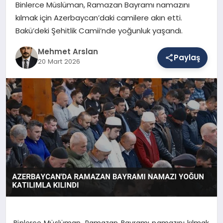
Binlerce Müslüman, Ramazan Bayramı namazını
kılmak için Azerbaycan’daki camilere akın etti.
Bakü’deki Şehitlik Camii’nde yoğunluk yaşandı.
SAĞLIK
Mehmet Arslan
Paylaş
20 Mart 2026
EĞITIM
DÜNYA
YAŞAM
Binlerce Müslüman, Ramazan Bayramı namazını kılmak