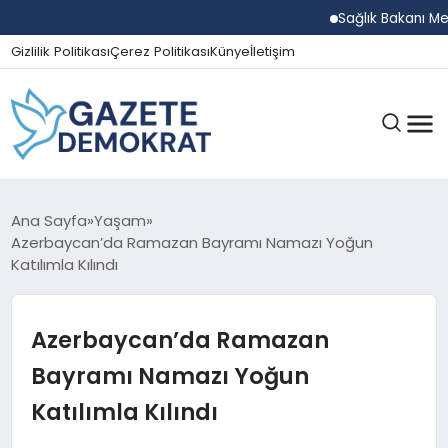
Sağlık Bakanı Memişoğl
Gizlilik Politikası
Çerez Politikası
Künye
İletişim
GÜNDEM
Ana Sayfa
Yaşam
Azerbaycan’da Ramazan Bayramı Namazı Yoğun
Katılımla Kılındı
EKONOMI
Azerbaycan’da Ramazan
SPOR
Bayramı Namazı Yoğun
Katılımla Kılındı
MAGAZIN