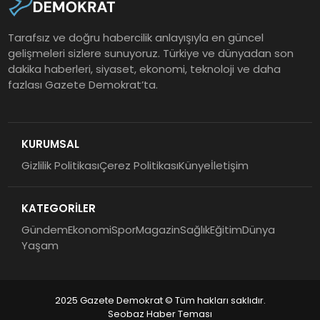
Tarafsız ve doğru habercilik anlayışıyla en güncel
gelişmeleri sizlere sunuyoruz. Türkiye ve dünyadan son
dakika haberleri, siyaset, ekonomi, teknoloji ve daha
fazlası Gazete Demokrat’ta.
KURUMSAL
Gizlilik Politikası
Çerez Politikası
Künye
İletişim
KATEGORİLER
Gündem
Ekonomi
Spor
Magazin
Sağlık
Eğitim
Dünya
Yaşam
2025 Gazete Demokrat © Tüm hakları saklıdır.
Seobaz Haber Teması