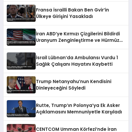
Fransa İsrailli Bakan Ben Gvir’in
Ülkeye Girişini Yasakladı
İran ABD’ye Kırmızı Çizgilerini Bildirdi
Uranyum Zenginleştirme ve Hürmüz
Konusunda Geri Adım Yok
İsrail Lübnan’da Ambulansı Vurdu 1
Sağlık Çalışanı Hayatını Kaybetti
Trump Netanyahu’nun Kendisini
Dinleyeceğini Söyledi
Rutte, Trump’ın Polonya’ya Ek Asker
Açıklamasını Memnuniyetle Karşıladı
CENTCOM Umman Körfezi’nde İran