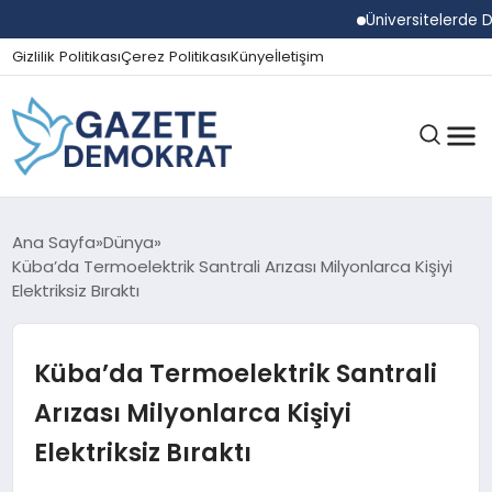
Üniversitelerde Duman
Gizlilik Politikası
Çerez Politikası
Künye
İletişim
GÜNDEM
Ana Sayfa
Dünya
Küba’da Termoelektrik Santrali Arızası Milyonlarca Kişiyi
Elektriksiz Bıraktı
EKONOMI
Küba’da Termoelektrik Santrali
SPOR
Arızası Milyonlarca Kişiyi
Elektriksiz Bıraktı
MAGAZIN