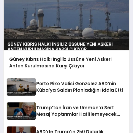
Güney Kıbrıs Halkı İngiliz Üssüne Yeni Askeri
Anten Kurulmasına Karşı Çıkıyor
Porto Riko Valisi Gonzalez ABD’nin
Küba’ya Saldırı Planladığını İddia Etti
Trump’tan İran ve Umman’a Sert
Mesaj Yaptırımlar Hafiflemeyecek
Umman’ı Uçuracağız
ABD’de Trump’ın 250 Dolarlık