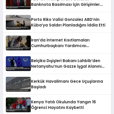
Banknota Basılması İçin Girişimler
Sürüyor
Porto Riko Valisi Gonzalez ABD’nin
Küba’ya Saldırı Planladığını İddia Etti
İran’da İnternet Kısıtlamaları
Cumhurbaşkanı Yardımcısı
Tarafından Onaylandı
Belçika Dışişleri Bakanı Lahbib’den
Netanyahu’nun Gazze İşgal Alanını
Genişletme Talimatına Tepki
Kerkük Havalimanı Gece Uçuşlarına
Başladı
Kenya Yatılı Okulunda Yangın 16
Öğrenci Hayatını Kaybetti