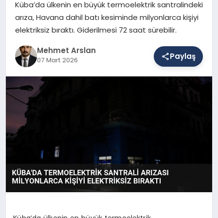
Küba’da ülkenin en büyük termoelektrik santralindeki
arıza, Havana dahil batı kesiminde milyonlarca kişiyi
elektriksiz bıraktı. Giderilmesi 72 saat sürebilir.
SAĞLIK
Mehmet Arslan
Paylaş
07 Mart 2026
EĞITIM
DÜNYA
YAŞAM
Küba’da ülkenin en büyük termoelektrik