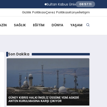
Sultan Kabus Üniversitesi Afaq Programı Başv
08:57:12
Gizlilik Politikası
Çerez Politikası
Künye
İletişim
ZIN
SAĞLIK
EĞITIM
DÜNYA
YAŞAM
Son Dakika