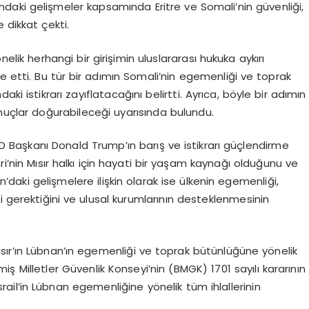
’ndaki gelişmeler kapsamında Eritre ve Somali’nin güvenliği,
 dikkat çekti.
lik herhangi bir girişimin uluslararası hukuka aykırı
e etti. Bu tür bir adımın Somali’nin egemenliği ve toprak
ki istikrarı zayıflatacağını belirtti. Ayrıca, böyle bir adımın
onuçlar doğurabileceği uyarısında bulundu.
 Başkanı Donald Trump’ın barış ve istikrarı güçlendirme
ehri’nin Mısır halkı için hayati bir yaşam kaynağı olduğunu ve
an’daki gelişmelere ilişkin olarak ise ülkenin egemenliği,
i gerektiğini ve ulusal kurumlarının desteklenmesinin
 Mısır’ın Lübnan’ın egemenliği ve toprak bütünlüğüne yönelik
eşmiş Milletler Güvenlik Konseyi’nin (BMGK) 1701 sayılı kararının
rail’in Lübnan egemenliğine yönelik tüm ihlallerinin