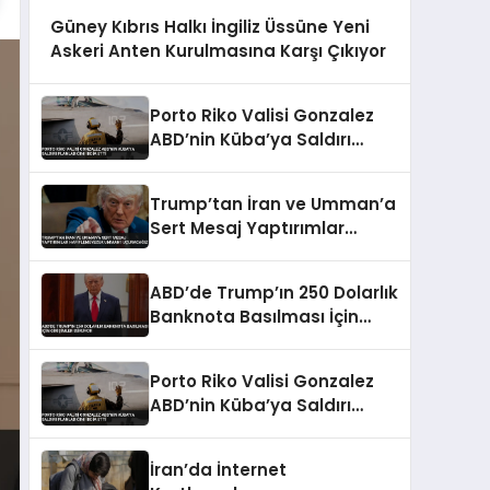
Güney Kıbrıs Halkı İngiliz Üssüne Yeni
Askeri Anten Kurulmasına Karşı Çıkıyor
Porto Riko Valisi Gonzalez
ABD’nin Küba’ya Saldırı
Planladığını İddia Etti
Trump’tan İran ve Umman’a
Sert Mesaj Yaptırımlar
Hafiflemeyecek Umman’ı
Uçuracağız
ABD’de Trump’ın 250 Dolarlık
Banknota Basılması İçin
Girişimler Sürüyor
Porto Riko Valisi Gonzalez
ABD’nin Küba’ya Saldırı
Planladığını İddia Etti
İran’da İnternet