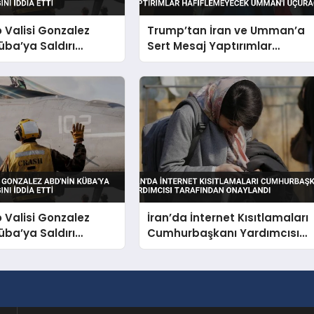
o Valisi Gonzalez
Trump’tan İran ve Umman’a
üba’ya Saldırı
Sert Mesaj Yaptırımlar
nı İddia Etti
Hafiflemeyecek Umman’ı
Uçuracağız
o Valisi Gonzalez
İran’da İnternet Kısıtlamaları
üba’ya Saldırı
Cumhurbaşkanı Yardımcısı
nı İddia Etti
Tarafından Onaylandı