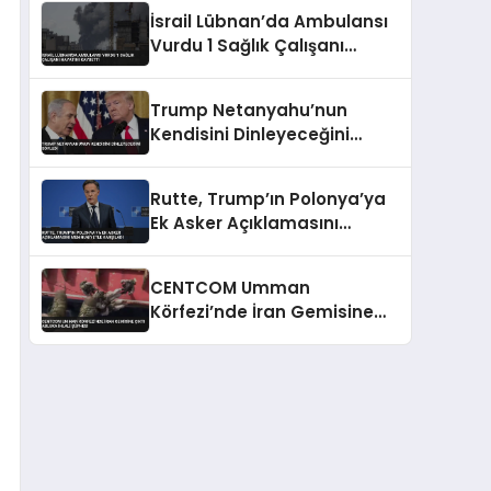
Konusunda Geri Adım Yok
İsrail Lübnan’da Ambulansı
Vurdu 1 Sağlık Çalışanı
Hayatını Kaybetti
Trump Netanyahu’nun
Kendisini Dinleyeceğini
Söyledi
Rutte, Trump’ın Polonya’ya
Ek Asker Açıklamasını
Memnuniyetle Karşıladı
CENTCOM Umman
Körfezi’nde İran Gemisine
Çıktı Abluka İhlali Şüphesi