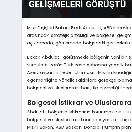
Mısır Dışişleri Bakanı Bedr Abdulati, ABD’li mevk
arasındaki stratejik ortaklığı ve bölgesel gelişme
açıklamada, görüşmede bölgedeki gerilimlerin yan
Bakan Abdulati, görüşmede bölgenin yeni bir 
vurguladı. İran’ın Türk hava sahasına yönelik balis
Azerbaycan’ın hedef alınmasını Mısır’ın kınadığını
egemenliğine yönelik saldırılara gerekçe olama
bölgesel ve uluslararası barış ile güvenliği teh
Bölgesel İstikrar ve Uluslarar
Abdulati, bölgenin istikrarının korunması ve ulu
bölgesel ve uluslararası koordinasyonun artırıl
Mısırlı Bakan, ABD Başkanı Donald Trump’ın planın