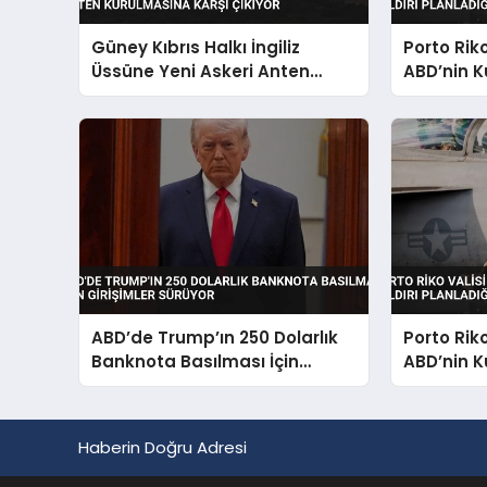
Güney Kıbrıs Halkı İngiliz
Porto Rik
Üssüne Yeni Askeri Anten
ABD’nin K
Kurulmasına Karşı Çıkıyor
Planladığı
ABD’de Trump’ın 250 Dolarlık
Porto Rik
Banknota Basılması İçin
ABD’nin K
Girişimler Sürüyor
Planladığı
Haberin Doğru Adresi