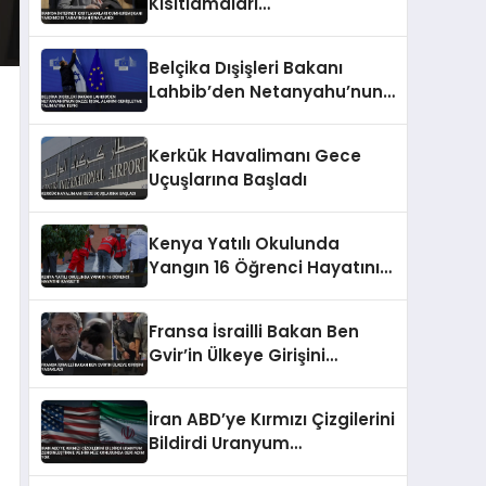
Kısıtlamaları
Cumhurbaşkanı Yardımcısı
Tarafından Onaylandı
Belçika Dışişleri Bakanı
Lahbib’den Netanyahu’nun
Gazze İşgal Alanını
Genişletme Talimatına
Kerkük Havalimanı Gece
Tepki
Uçuşlarına Başladı
Kenya Yatılı Okulunda
Yangın 16 Öğrenci Hayatını
Kaybetti
Fransa İsrailli Bakan Ben
Gvir’in Ülkeye Girişini
Yasakladı
İran ABD’ye Kırmızı Çizgilerini
Bildirdi Uranyum
Zenginleştirme ve Hürmüz