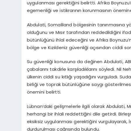
uygulanması gerektiğini belirtti. Afrika Boynuzu
egemenliği ve istikrarının korunmasının önemine
Abdulati, Somaliland bölgesinin tanınmasına yöne
olduğunu ve Mısır tarafından reddedildiğini ifad
bütünlüğünü ihlal edeceğini ve Afrika Boynuzu’nda
bölge ve Kızıldeniz güvenliği açısından ciddi s
Su güvenliği konusuna da değinen Abdulati, ABD
çabalarını takdirle karşıladıklarını söyledi. Nil N
ülkenin ciddi su kıtlığı yaşadığını vurguladı. Sud
birliği ve toprak bütünlüğüne saygı gösterilmes
önemini belirtti.
Lübnan’daki gelişmelerle ilgili olarak Abdulati,
herhangi bir ihlali reddettiğini dile getirdi. Birl
eksiksiz uygulanması gerektiğini vurgulayarak, İs
durdurulması çağrısında bulundu.