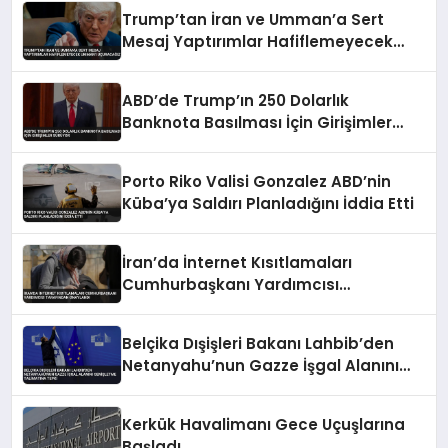
Trump’tan İran ve Umman’a Sert
Mesaj Yaptırımlar Hafiflemeyecek
Umman’ı Uçuracağız
ABD’de Trump’ın 250 Dolarlık
Banknota Basılması İçin Girişimler
Sürüyor
Porto Riko Valisi Gonzalez ABD’nin
Küba’ya Saldırı Planladığını İddia Etti
İran’da İnternet Kısıtlamaları
Cumhurbaşkanı Yardımcısı
Tarafından Onaylandı
Belçika Dışişleri Bakanı Lahbib’den
Netanyahu’nun Gazze İşgal Alanını
Genişletme Talimatına Tepki
Kerkük Havalimanı Gece Uçuşlarına
Başladı