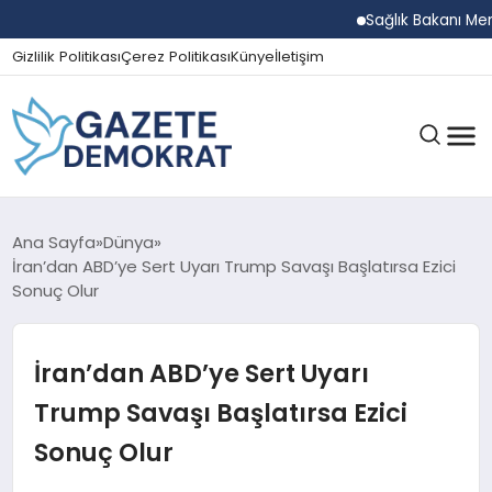
Sağlık Bakanı Memişoğlu
Gizlilik Politikası
Çerez Politikası
Künye
İletişim
GÜNDEM
Ana Sayfa
Dünya
İran’dan ABD’ye Sert Uyarı Trump Savaşı Başlatırsa Ezici
Sonuç Olur
EKONOMI
İran’dan ABD’ye Sert Uyarı
SPOR
Trump Savaşı Başlatırsa Ezici
Sonuç Olur
MAGAZIN