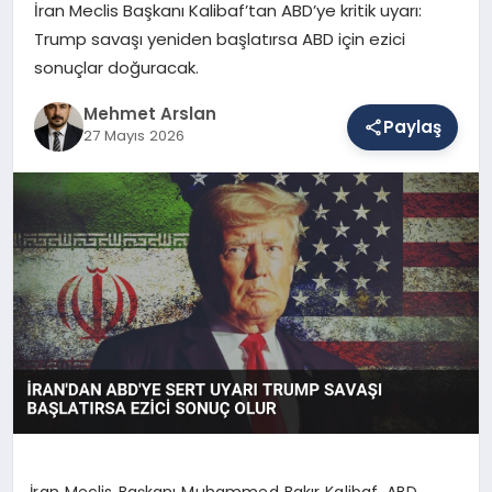
İran Meclis Başkanı Kalibaf’tan ABD’ye kritik uyarı:
Trump savaşı yeniden başlatırsa ABD için ezici
sonuçlar doğuracak.
SAĞLIK
Mehmet Arslan
Paylaş
27 Mayıs 2026
EĞITIM
DÜNYA
YAŞAM
İran Meclis Başkanı Muhammed Bakır Kalibaf, ABD