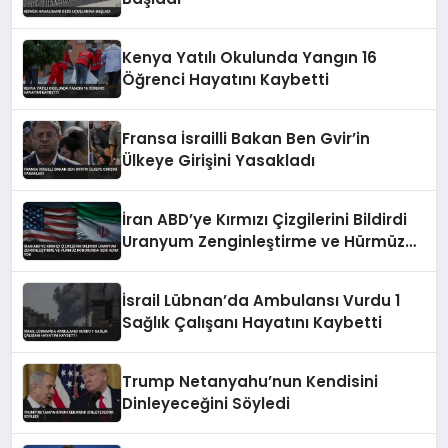
Kenya Yatılı Okulunda Yangın 16
Öğrenci Hayatını Kaybetti
Fransa İsrailli Bakan Ben Gvir’in
Ülkeye Girişini Yasakladı
İran ABD’ye Kırmızı Çizgilerini Bildirdi
Uranyum Zenginleştirme ve Hürmüz
Konusunda Geri Adım Yok
İsrail Lübnan’da Ambulansı Vurdu 1
Sağlık Çalışanı Hayatını Kaybetti
Trump Netanyahu’nun Kendisini
Dinleyeceğini Söyledi