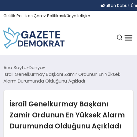
Sultan Kabus Üniversi
Gizlilik Politikası
Çerez Politikası
Künye
İletişim
GÜNDEM
Ana Sayfa
Dünya
İsrail Genelkurmay Başkanı Zamir Ordunun En Yüksek
Alarm Durumunda Olduğunu Açıkladı
EKONOMI
İsrail Genelkurmay Başkanı
SPOR
Zamir Ordunun En Yüksek Alarm
Durumunda Olduğunu Açıkladı
MAGAZIN