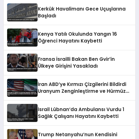
Kerkük Havalimanı Gece Uçuşlarına
Başladı
Kenya Yatılı Okulunda Yangın 16
Öğrenci Hayatını Kaybetti
Fransa İsrailli Bakan Ben Gvir’in
Ülkeye Girişini Yasakladı
İran ABD’ye Kırmızı Çizgilerini Bildirdi
Uranyum Zenginleştirme ve Hürmüz
Konusunda Geri Adım Yok
İsrail Lübnan’da Ambulansı Vurdu 1
Sağlık Çalışanı Hayatını Kaybetti
Trump Netanyahu’nun Kendisini