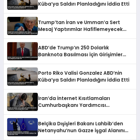
Küba’ya Saldırı Planladığını İddia Etti
Trump’tan İran ve Umman’a Sert
Mesaj Yaptırımlar Hafiflemeyecek
Umman’ı Uçuracağız
ABD’de Trump’ın 250 Dolarlık
Banknota Basılması İçin Girişimler
Sürüyor
Porto Riko Valisi Gonzalez ABD’nin
Küba’ya Saldırı Planladığını İddia Etti
İran’da İnternet Kısıtlamaları
Cumhurbaşkanı Yardımcısı
Tarafından Onaylandı
Belçika Dışişleri Bakanı Lahbib’den
Netanyahu’nun Gazze İşgal Alanını
Genişletme Talimatına Tepki