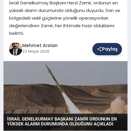
İsrail Genelkurmay Başkanı Herzi Zamir, ordunun en
yüksek alarm durumunda olduğunu duyurdu. İran ve
bölgedeki vekil güçlerine yönelik operasyonları
SAĞLIK
değerlendiren Zamir, her ihtimale hazır olduklarını
belirtti.
EĞITIM
Mehmet Arslan
Paylaş
23 Mayıs 2026
DÜNYA
YAŞAM