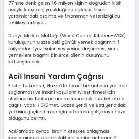
77’sine denk gelen 1,6 milyon kişinin doğrudan kıtlık
riskiyle karşı karşıya olduğunu açıkladı. İnsani
yardımlardaki azalma ve finansman yetersizliği bu
tehlikeyi artırıyor.
Dünya Merkez Mutfağı (World Central Kitchen-WCK)
kuruluşunun Gazze’deki günlük yemek dağıtımını 1
milyondan ‘yüz binler’ seviyesine düşürmesi, sıcak
yemeklere bağımlı binlerce ailenin durumunu
kötüleştirecek.
Acil İnsani Yardım Çağrısı
Filistin hükümeti, Gazze’de temel hizmetlerin yeniden
sağlanması ve insani koşulların iyileştirilmesi için
uluslararası topluma acil ve koordineli hareket etme
çağrısı yaptı. Hükümet, Gazze Şeridi ve Batı Şeria’daki
yetkisini güçlendirmek için ortaklarla çalışmaya hazır
olduğunu belirtti.
Açıklamada ayrıca, İsrail’in ateşkes anlaşması
kapsamındaki yükümlülüklerini yerine getirmediği