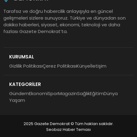
Tarafsız ve doğru habercilik anlayışıyla en güncel
gelişmeleri sizlere sunuyoruz. Türkiye ve dünyadan son
dakika haberleri, siyaset, ekonomi, teknoloji ve daha
fazlası Gazete Demokrat’ta.
KURUMSAL
Gizlilik Politikası
Çerez Politikası
Künye
İletişim
KATEGORİLER
Gündem
Ekonomi
Spor
Magazin
Sağlık
Eğitim
Dünya
Yaşam
2025 Gazete Demokrat © Tüm hakları saklıdır.
Seobaz Haber Teması