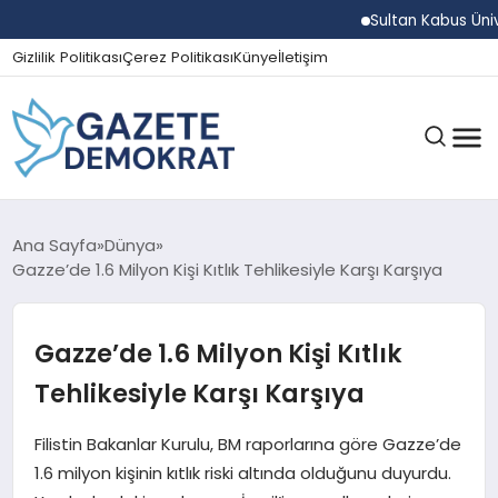
Sultan Kabus Üniversite
Gizlilik Politikası
Çerez Politikası
Künye
İletişim
GÜNDEM
Ana Sayfa
Dünya
Gazze’de 1.6 Milyon Kişi Kıtlık Tehlikesiyle Karşı Karşıya
EKONOMI
Gazze’de 1.6 Milyon Kişi Kıtlık
Tehlikesiyle Karşı Karşıya
SPOR
Filistin Bakanlar Kurulu, BM raporlarına göre Gazze’de
1.6 milyon kişinin kıtlık riski altında olduğunu duyurdu.
MAGAZIN