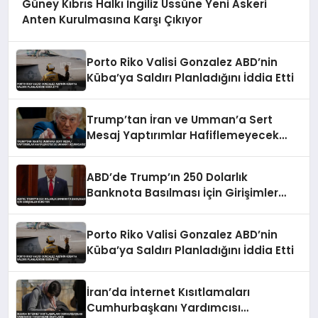
Güney Kıbrıs Halkı İngiliz Üssüne Yeni Askeri
Anten Kurulmasına Karşı Çıkıyor
Porto Riko Valisi Gonzalez ABD’nin
Küba’ya Saldırı Planladığını İddia Etti
Trump’tan İran ve Umman’a Sert
Mesaj Yaptırımlar Hafiflemeyecek
Umman’ı Uçuracağız
ABD’de Trump’ın 250 Dolarlık
Banknota Basılması İçin Girişimler
Sürüyor
Porto Riko Valisi Gonzalez ABD’nin
Küba’ya Saldırı Planladığını İddia Etti
İran’da İnternet Kısıtlamaları
Cumhurbaşkanı Yardımcısı