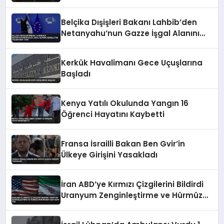
Tarafından Onaylandı
Belçika Dışişleri Bakanı Lahbib’den
Netanyahu’nun Gazze İşgal Alanını
Genişletme Talimatına Tepki
Kerkük Havalimanı Gece Uçuşlarına
Başladı
Kenya Yatılı Okulunda Yangın 16
Öğrenci Hayatını Kaybetti
Fransa İsrailli Bakan Ben Gvir’in
Ülkeye Girişini Yasakladı
İran ABD’ye Kırmızı Çizgilerini Bildirdi
Uranyum Zenginleştirme ve Hürmüz
Konusunda Geri Adım Yok