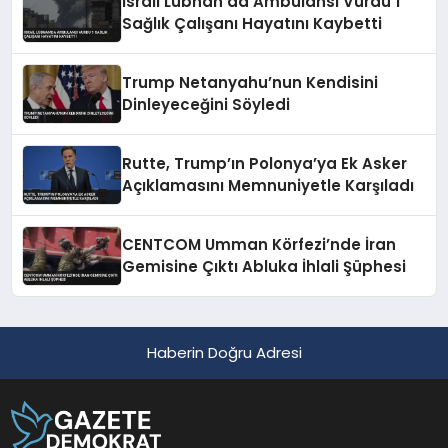
İsrail Lübnan’da Ambulansı Vurdu 1
Sağlık Çalışanı Hayatını Kaybetti
Trump Netanyahu’nun Kendisini
Dinleyeceğini Söyledi
Rutte, Trump’ın Polonya’ya Ek Asker
Açıklamasını Memnuniyetle Karşıladı
CENTCOM Umman Körfezi’nde İran
Gemisine Çıktı Abluka İhlali Şüphesi
Haberin Doğru Adresi