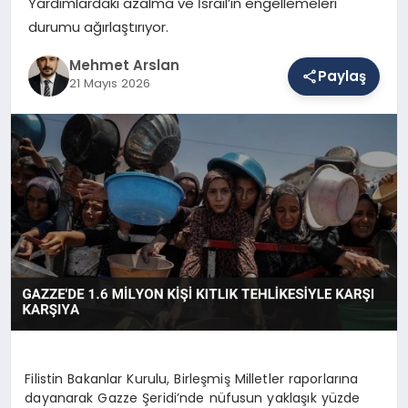
Yardımlardaki azalma ve İsrail’in engellemeleri
durumu ağırlaştırıyor.
SAĞLIK
Mehmet Arslan
Paylaş
21 Mayıs 2026
EĞITIM
DÜNYA
YAŞAM
Filistin Bakanlar Kurulu, Birleşmiş Milletler raporlarına
dayanarak Gazze Şeridi’nde nüfusun yaklaşık yüzde