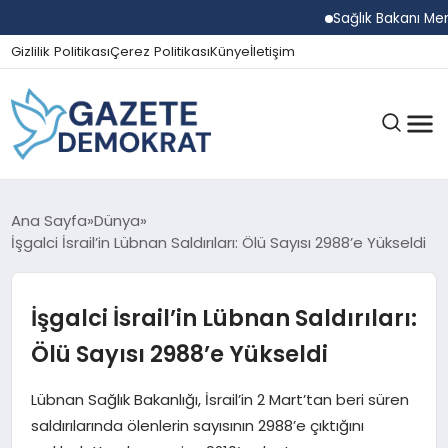
Sağlık Bakanı Memişoğl
Gizlilik Politikası
Çerez Politikası
Künye
İletişim
GÜNDEM
Ana Sayfa
Dünya
İşgalci İsrail’in Lübnan Saldırıları: Ölü Sayısı 2988’e Yükseldi
EKONOMI
İşgalci İsrail’in Lübnan Saldırıları:
Ölü Sayısı 2988’e Yükseldi
SPOR
Lübnan Sağlık Bakanlığı, İsrail’in 2 Mart’tan beri süren
saldırılarında ölenlerin sayısının 2988’e çıktığını
MAGAZIN