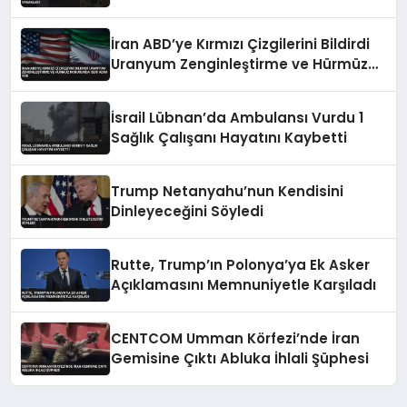
İran ABD’ye Kırmızı Çizgilerini Bildirdi
Uranyum Zenginleştirme ve Hürmüz
Konusunda Geri Adım Yok
İsrail Lübnan’da Ambulansı Vurdu 1
Sağlık Çalışanı Hayatını Kaybetti
Trump Netanyahu’nun Kendisini
Dinleyeceğini Söyledi
Rutte, Trump’ın Polonya’ya Ek Asker
Açıklamasını Memnuniyetle Karşıladı
CENTCOM Umman Körfezi’nde İran
Gemisine Çıktı Abluka İhlali Şüphesi