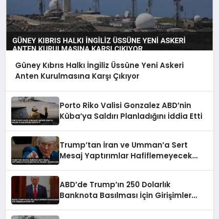
Güney Kıbrıs Halkı İngiliz Üssüne Yeni Askeri
Anten Kurulmasına Karşı Çıkıyor
Porto Riko Valisi Gonzalez ABD’nin
Küba’ya Saldırı Planladığını İddia Etti
Trump’tan İran ve Umman’a Sert
Mesaj Yaptırımlar Hafiflemeyecek
Umman’ı Uçuracağız
ABD’de Trump’ın 250 Dolarlık
Banknota Basılması İçin Girişimler
Sürüyor