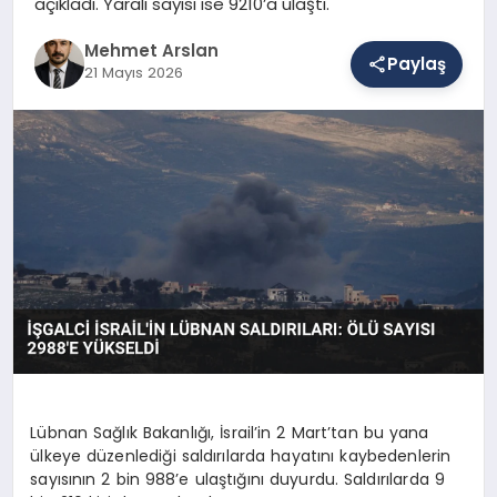
açıkladı. Yaralı sayısı ise 9210’a ulaştı.
Mehmet Arslan
Paylaş
SAĞLIK
21 Mayıs 2026
EĞITIM
DÜNYA
YAŞAM
Lübnan Sağlık Bakanlığı, İsrail’in 2 Mart’tan bu yana
ülkeye düzenlediği saldırılarda hayatını kaybedenlerin
sayısının 2 bin 988’e ulaştığını duyurdu. Saldırılarda 9