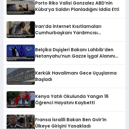
Porto Riko Valisi Gonzalez ABD’nin
Küba’ya Saldırı Planladığını İddia Etti
İran’da İnternet Kısıtlamaları
Cumhurbaşkanı Yardımcısı
Tarafından Onaylandı
Belçika Dışişleri Bakanı Lahbib’den
Netanyahu’nun Gazze İşgal Alanını
Genişletme Talimatına Tepki
Kerkük Havalimanı Gece Uçuşlarına
Başladı
Kenya Yatılı Okulunda Yangın 16
Öğrenci Hayatını Kaybetti
Fransa İsrailli Bakan Ben Gvir’in
Ülkeye Girişini Yasakladı