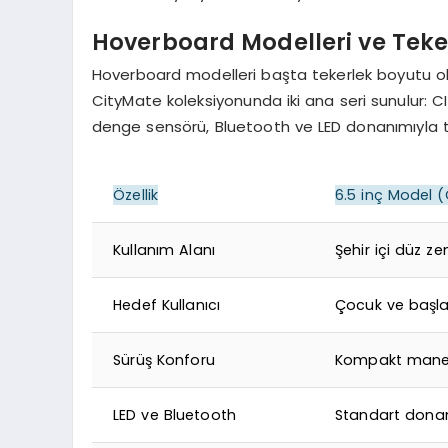
Hoverboard Modelleri ve Teke
Hoverboard modelleri başta tekerlek boyutu olma
CityMate koleksiyonunda iki ana seri sunulur: CITY
denge sensörü, Bluetooth ve LED donanımıyla te
Özellik
6.5 inç Model (
Kullanım Alanı
Şehir içi düz z
Hedef Kullanıcı
Çocuk ve başl
Sürüş Konforu
Kompakt manev
LED ve Bluetooth
Standart dona