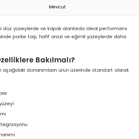
Mevcut
içi düz yüzeylerde ve kapalı alanlarda ideal performans
esinde parke taşı, hafif arazi ve eğimli yüzeylerde daha
elliklere Bakılmalı?
n aşağıdaki donanımların ürün üzerinde standart olarak
pısı
yüzeyi
ımı
entegrasyonu
onanımı