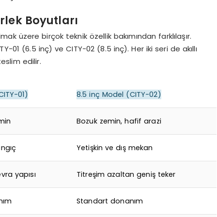
rlek Boyutları
k üzere birçok teknik özellik bakımından farklılaşır.
-01 (6.5 inç) ve CITY-02 (8.5 inç). Her iki seri de akıllı
slim edilir.
CITY-01)
8.5 inç Model (CITY-02)
emin
Bozuk zemin, hafif arazi
angıç
Yetişkin ve dış mekan
ra yapısı
Titreşim azaltan geniş teker
nım
Standart donanım