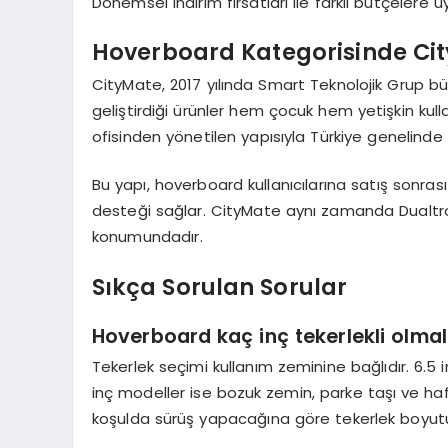
Dönemsel indirim fırsatları ile farklı bütçelere u
Hoverboard Kategorisinde Cit
CityMate, 2017 yılında Smart Teknolojik Grup bü
geliştirdiği ürünler hem çocuk hem yetişkin kull
ofisinden yönetilen yapısıyla Türkiye genelinde 
Bu yapı, hoverboard kullanıcılarına satış sonras
desteği sağlar. CityMate aynı zamanda Dualtron’u
konumundadır.
Sıkça Sorulan Sorular
Hoverboard kaç inç tekerlekli olmal
Tekerlek seçimi kullanım zeminine bağlıdır. 6.5 i
inç modeller ise bozuk zemin, parke taşı ve hafif
koşulda sürüş yapacağına göre tekerlek boyutunu