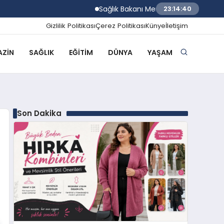
Sağlık Bakanı Memişoğlu Trabzon Şehir Hast
23:14:41
Gizlilik Politikası
Çerez Politikası
Künye
İletişim
ZIN
SAĞLIK
EĞITIM
DÜNYA
YAŞAM
Son Dakika