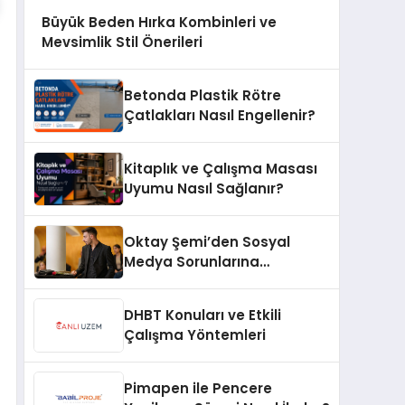
Büyük Beden Hırka Kombinleri ve
Mevsimlik Stil Önerileri
Betonda Plastik Rötre
Çatlakları Nasıl Engellenir?
Kitaplık ve Çalışma Masası
Uyumu Nasıl Sağlanır?
Oktay Şemi’den Sosyal
Medya Sorunlarına
Profesyonel Müdahale ve
Hızlı Çözüm Desteği
DHBT Konuları ve Etkili
Çalışma Yöntemleri
Pimapen ile Pencere