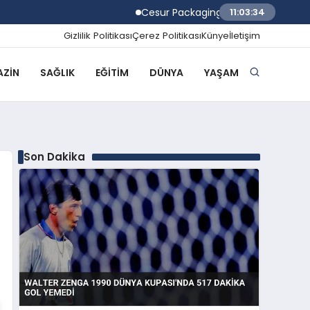
Cesur Packaging, Mısır’daki Üretim Üssü
11:03:35
Gizlilik Politikası
Çerez Politikası
Künye
İletişim
ZIN
SAĞLIK
EĞITIM
DÜNYA
YAŞAM
Son Dakika