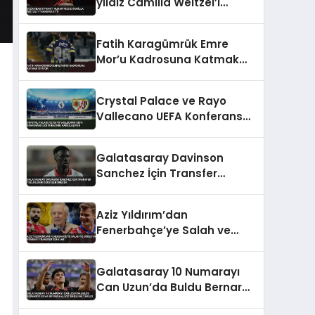
yıldız Camilla Weitzel’i
transfer etti
Fatih Karagümrük Emre
Mor’u Kadrosuna Katmak
İstiyor
Crystal Palace ve Rayo
Vallecano UEFA Konferans
Ligi Finali’nde Karşılaşıyor
Galatasaray Davinson
Sanchez İçin Transfer
Tekliflerini Değerlendirecek
Aziz Yıldırım’dan
Fenerbahçe’ye Salah ve
Sörloth Bombası Transfer
İddiaları
Galatasaray 10 Numarayı
Can Uzun’da Buldu Bernardo
Silva Rüyası Maliyet Engeline