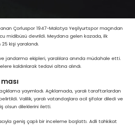
ynanan Çorluspor 1947-Malatya Yeşilyurtspor maçından
lcu midibüsü devrildi. Meydana gelen kazada, ilk
25 kişi yaralandı.
s ve jandarma ekipleri, yaralılara anında müdahale etti.
lere kaldırılarak tedavi altına alındı.
laması
r açıklama yayımladı. Açıklamada, yaralı taraftarlardan
tildi. Valilik, yaralı vatandaşlara acil şifalar diledi ve
lsun dileklerini iletti.
cıyla geniş çaplı bir inceleme başlattı. Adli tahkikat