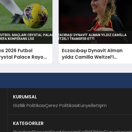
ıs 2026 Futbol
Eczacıbaşı Dynavit Alman
rystal Palace Rayo
yıldız Camilla Weitzel’i
 UEFA Konferans Ligi
transfer etti
KURUMSAL
Gizlilik Politikası
Çerez Politikası
Künye
İletişim
KATEGORİLER
Gündem
Ekonomi
Spor
Magazin
Sağlık
Eğitim
Dünya
Yaşa