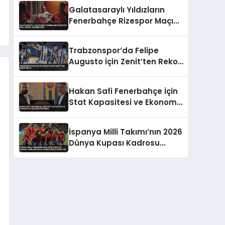
Takıldı
Galatasaraylı Yıldızların
Fenerbahçe Rizespor Maçı
Tepkisi Gündem Oldu
Trabzonspor’da Felipe
Augusto İçin Zenit’ten Rekor
Teklif
Hakan Safi Fenerbahçe İçin
Stat Kapasitesi ve Ekonomik
Planlarını Duyurdu
İspanya Milli Takımı’nın 2026
Dünya Kupası Kadrosu
Açıklandı Real Madrid’den
Oyuncu Yok