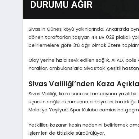
Sivas’ın Güneş köyü yakınlarında, Ankara’da o
dönen taraftarları taşıyan 44 BR 029 plakalı yo
belirlemelere göre 3’ü ağır olmak üzere toplam 
Olay yerine hızla sevk edilen sağlık, AFAD, poli
Yaralılar, ambulanslarla Sivas’taki çeşitli hastane
Sivas Valiliği’nden Kaza Açık
Sivas Valiliği, kaza sonrası kamuoyuna yazılı bi
üçünün sağlık durumunun ciddiyetini koruduğu belir
Malatya Yeşilyurt Spor Kulübü camiasına geçmiş o
Yetkililer, kazanın kesin nedenini belirlemek ama
işlemleri de titizlikle sürdürülüyor.