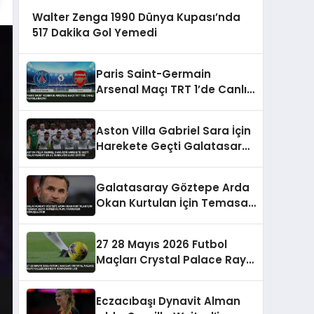
Walter Zenga 1990 Dünya Kupası’nda
517 Dakika Gol Yemedi
Paris Saint-Germain
Arsenal Maçı TRT 1’de Canlı
Yayınlanacak
Aston Villa Gabriel Sara İçin
Harekete Geçti Galatasaray
En Az 35 Milyon Euro İstiyor
Galatasaray Göztepe Arda
Okan Kurtulan İçin Temasa
Geçti Ahmed Kutucu
Transferi Görüşülüyor
27 28 Mayıs 2026 Futbol
Maçları Crystal Palace Rayo
Vallecano UEFA Konferans
Ligi
Eczacıbaşı Dynavit Alman