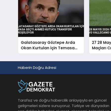
Galatasaray Göztepe Arda
27 28 May
Okan Kurtulan İçin Temasa
Maçları C
Geçti Ahmed Kutucu Transferi
Vallecano
Görüşülüyor
Haberin Doğru Adresi
Tarafsız ve doğru habercilik anlayışıyla en güncel
gelişmeleri sizlere sunuyoruz. Türkiye ve dünyadan