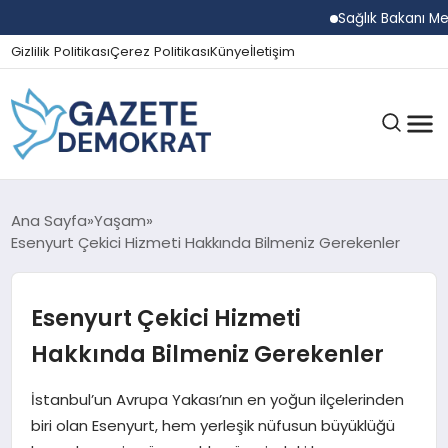
Sağlık Bakanı Memişoğl
Gizlilik Politikası
Çerez Politikası
Künye
İletişim
GÜNDEM
Ana Sayfa
Yaşam
Esenyurt Çekici Hizmeti Hakkında Bilmeniz Gerekenler
EKONOMI
Esenyurt Çekici Hizmeti
Hakkında Bilmeniz Gerekenler
SPOR
İstanbul’un Avrupa Yakası’nın en yoğun ilçelerinden
biri olan Esenyurt, hem yerleşik nüfusun büyüklüğü
MAGAZIN