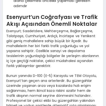
alana çekilmesi öncelikli yapılması gereken
adımdır
Esenyurt’un Coğrafyası ve Trafik
Akışı Açısından Önemli Noktalar
Esenyurt; Saadetdere, Mehterçeşme, Bağlarçeşme,
Talatpaşa, Cumhuriyet, Ardıçlı, İncirtepe ve Yenikent
gibi geniş mahallelere sahip büyük bir ilçedir. Bu
mahallelerin her biri farklı trafik yoğunluğu ve yol
yapısına sahiptir. Özellikle sanayi ve depolama
tesislerinin yoğunlaştığı bölgeler ile yerleşim alanlarının
iç içe geçtiği noktalar, çekici müdahalesi açısından
farklı yaklaşımlar gerektirir.
Bunun yanında D-100 (E-5) Karayolu ve TEM Otoyolu,
Esenyurt’tan geçen ana arterlerdir. Bu güzergahlar
üzerinde yaşanan arıza veya kazalarda hızlı erişim
sağlanması, hem ikincil kaza riskini azaltır hem de
trafik akışının normal seyrine dönmesini hızlandırır.
Profesyonel bir çekici ekibi bu güzergahları yakından
bilmeli ve yoğun saatlerde alternatif rota planlaması