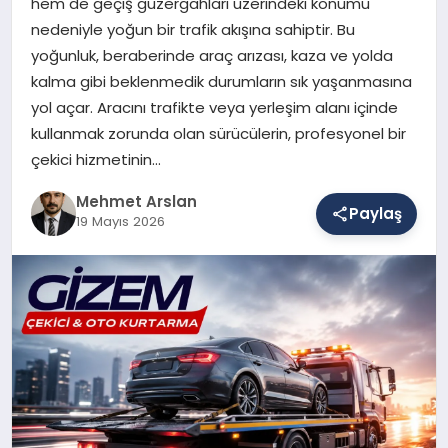
hem de geçiş güzergahları üzerindeki konumu
nedeniyle yoğun bir trafik akışına sahiptir. Bu
yoğunluk, beraberinde araç arızası, kaza ve yolda
SAĞLIK
kalma gibi beklenmedik durumların sık yaşanmasına
yol açar. Aracını trafikte veya yerleşim alanı içinde
kullanmak zorunda olan sürücülerin, profesyonel bir
EĞITIM
çekici hizmetinin…
Mehmet Arslan
Paylaş
DÜNYA
19 Mayıs 2026
YAŞAM