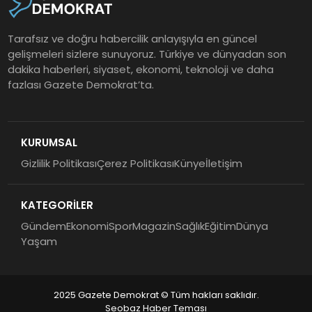
Tarafsız ve doğru habercilik anlayışıyla en güncel
gelişmeleri sizlere sunuyoruz. Türkiye ve dünyadan son
dakika haberleri, siyaset, ekonomi, teknoloji ve daha
fazlası Gazete Demokrat’ta.
KURUMSAL
Gizlilik Politikası
Çerez Politikası
Künye
İletişim
KATEGORİLER
Gündem
Ekonomi
Spor
Magazin
Sağlık
Eğitim
Dünya
Yaşam
2025 Gazete Demokrat © Tüm hakları saklıdır.
Seobaz Haber Teması